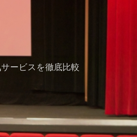
気サービスを徹底比較