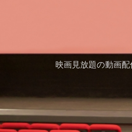
映画見放題の動画配