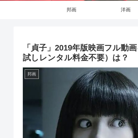
邦画
洋画
「貞子」2019年版映画フル動
試しレンタル料金不要）は？
邦画