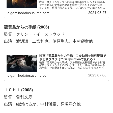
映画「隣人１３号」フル動画を無料お試しレンタル料金不
要で見れるおすすめの動画配信サービスをまとめていま
す。また、映画「隣人１３号」にグロいシーンはあるか、
Dailymotion、pandora、YouTubeで見れるかも調べていま
2021.08.27
eigamihodaiosusume.com
す。そのほか、映画「隣人１３号」の作品情報、あらす
じ、感想についてもお伝えしていますので、動画配信サー
ビス選びや映画本編を見る前の予備知識として役立ててく
ださい。
硫黄島からの手紙 (2006)
監督：クリント・イーストウッド
出演：渡辺謙、二宮和也、伊原剛志、中村獅童他
映画「硫黄島からの手紙」フル動画を無料視聴で
きるサブスクは？Dailymotionで見れる？
映画「硫黄島からの手紙」フル動画を無料視聴できる動画
配信サブスクをまとめています。また、映画「硫黄島から
の手紙」フル動画をDailymotion、YouTubeで見れるかも調
べています。そして、映画「硫黄島からの手紙」の作品情
報・あらすじについてもお伝えしていますので、動画配信
2023.07.06
eigamihodaiosusume.com
サービス選びや映画本編を見る前の予備知識として役立て
てください。
ＩＣＨＩ (2008)
監督：曽利文彦
出演：綾瀬はるか、中村獅童、窪塚洋介他