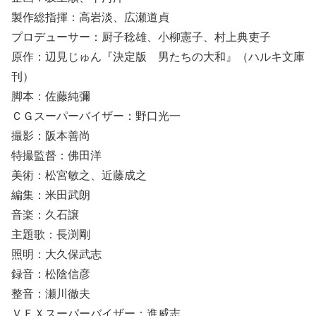
製作総指揮：高岩淡、広瀬道貞
プロデューサー：厨子稔雄、小柳憲子、村上典吏子
原作：辺見じゅん『決定版 男たちの大和』（ハルキ文庫
刊）
脚本：佐藤純彌
ＣＧスーパーバイザー：野口光一
撮影：阪本善尚
特撮監督：佛田洋
美術：松宮敏之、近藤成之
編集：米田武朗
音楽：久石譲
主題歌：長渕剛
照明：大久保武志
録音：松陰信彦
整音：瀬川徹夫
ＶＦＸスーパーバイザー：進威志