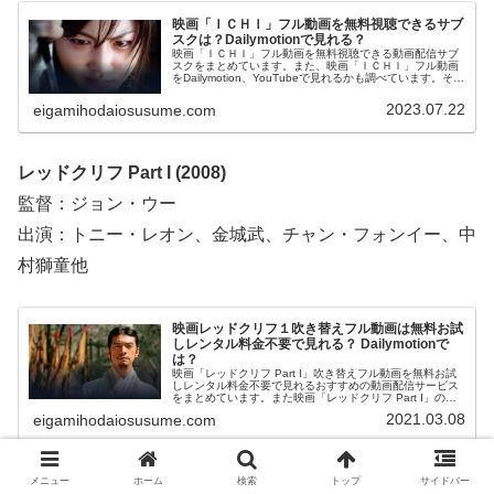
映画「ＩＣＨＩ」フル動画を無料視聴できるサブ
スクは？Dailymotionで見れる？
映画「ＩＣＨＩ」フル動画を無料視聴できる動画配信サブ
スクをまとめています。また、映画「ＩＣＨＩ」フル動画
をDailymotion、YouTubeで見れるかも調べています。そし
て、映画「ＩＣＨＩ」の作品情報・あらすじについてもお
伝えしていますので、動画配信サービス選びや映画本編を
2023.07.22
eigamihodaiosusume.com
見る前の予備知識として役立ててください。
レッドクリフ Part I (2008)
監督：ジョン・ウー
出演：トニー・レオン、金城武、チャン・フォンイー、中
村獅童他
映画レッドクリフ１吹き替えフル動画は無料お試
しレンタル料金不要で見れる？ Dailymotionで
は？
映画「レッドクリフ Part I」吹き替えフル動画を無料お試
しレンタル料金不要で見れるおすすめの動画配信サービス
をまとめています。また映画「レッドクリフ Part I」の作
品情報、あらすじ、吹き替え版の声優についてもお伝えし
2021.03.08
eigamihodaiosusume.com
ていますので、動画配信サービス選びや映画本編を見る前
の予備知識として役立ててください。
日本で一番悪い奴ら (2016)
メニュー
ホーム
検索
トップ
サイドバー