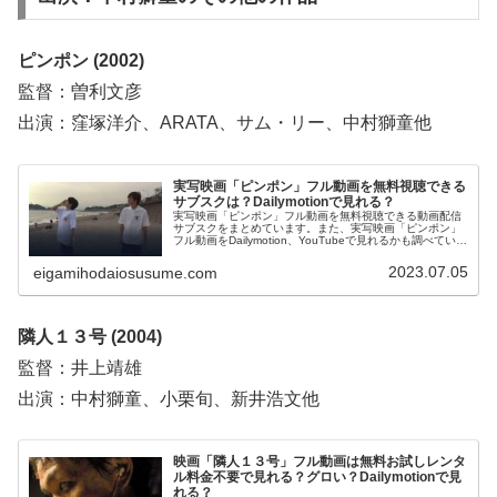
ピンポン (2002)
監督：曽利文彦
出演：窪塚洋介、ARATA、サム・リー、中村獅童他
実写映画「ピンポン」フル動画を無料視聴できる
サブスクは？Dailymotionで見れる？
実写映画「ピンポン」フル動画を無料視聴できる動画配信
サブスクをまとめています。また、実写映画「ピンポン」
フル動画をDailymotion、YouTubeで見れるかも調べていま
す。そして、実写映画「ピンポン」の作品情報・あらすじ
についてもお伝えしていますので、動画配信サービス選び
2023.07.05
eigamihodaiosusume.com
や映画本編を見る前の予備知識として役立ててください。
隣人１３号 (2004)
監督：井上靖雄
出演：中村獅童、小栗旬、新井浩文他
映画「隣人１３号」フル動画は無料お試しレンタ
ル料金不要で見れる？グロい？Dailymotionで見
れる？