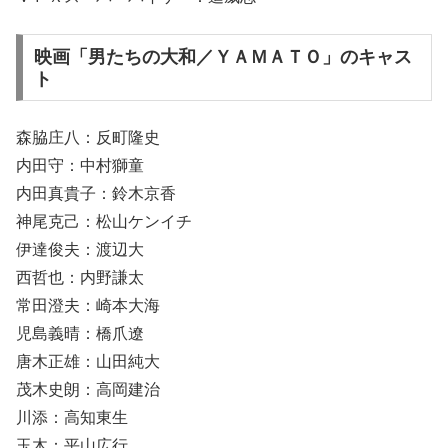
映画「男たちの大和／ＹＡＭＡＴＯ」のキャス
ト
森脇庄八：反町隆史
内田守：中村獅童
内田真貴子：鈴木京香
神尾克己：松山ケンイチ
伊達俊夫：渡辺大
西哲也：内野謙太
常田澄夫：崎本大海
児島義晴：橋爪遼
唐木正雄：山田純大
茂木史朗：高岡建治
川添：高知東生
玉木：平山広行