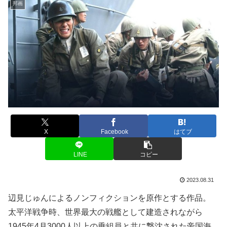
邦画
X
Facebook
はてブ
LINE
コピー
2023.08.31
辺見じゅんによるノンフィクションを原作とする作品。
太平洋戦争時、世界最大の戦艦として建造されながら
1945年4月3000人以上の乗組員と共に撃沈された帝国海