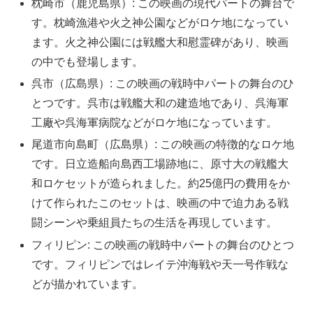
枕崎市（鹿児島県）: この映画の現代パートの舞台で
す。枕崎漁港や火之神公園などがロケ地になってい
ます。火之神公園には戦艦大和慰霊碑があり、映画
の中でも登場します。
呉市（広島県）: この映画の戦時中パートの舞台のひ
とつです。呉市は戦艦大和の建造地であり、呉海軍
工廠や呉海軍病院などがロケ地になっています。
尾道市向島町（広島県）: この映画の特徴的なロケ地
です。日立造船向島西工場跡地に、原寸大の戦艦大
和ロケセットが造られました。約25億円の費用をか
けて作られたこのセットは、映画の中で迫力ある戦
闘シーンや乗組員たちの生活を再現しています。
フィリピン: この映画の戦時中パートの舞台のひとつ
です。フィリピンではレイテ沖海戦や天一号作戦な
どが描かれています。