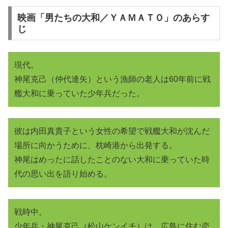
映画「男たちの大和／ＹＡＭＡＴＯ」のあらす
じ
現代。
神尾克己（仲代達矢）という漁師の老人は60年前に戦
艦大和に乗っていた少年兵だった。
彼は内田真貴子という女性の希望で戦艦大和が沈んだ
場所に向かうために、枕崎港から出発する。
神尾はめったに話したことのない大和に乗っていた時
代の思い出を語り始める。
戦時中。
少年兵・神尾克己（松山ケンイチ）は、広島に住む恋