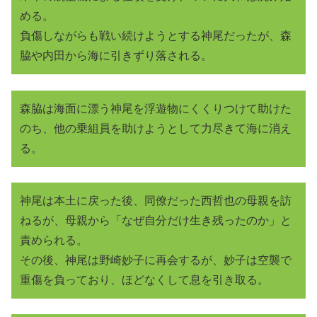
める。
負傷しながらも戦い続けようとする神尾だったが、森
脇や内田から海に引きずり落される。
森脇は海面に漂う神尾を浮遊物にくくりつけて助けた
のち、他の乗組員を助けようとして力尽きて海に消え
る。
神尾は本土に戻った後、同僚だった西哲也の母親を訪
ねるが、母親から「なぜ自分だけ生き残ったのか」と
責められる。
その後、神尾は野崎妙子に再会するが、妙子は空襲で
重傷を負っており、ほどなくして息を引き取る。