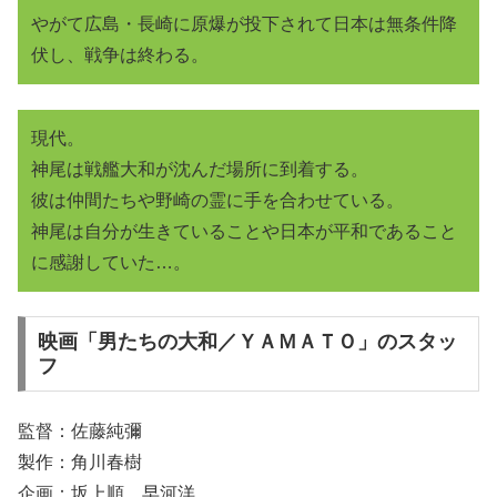
やがて広島・長崎に原爆が投下されて日本は無条件降
伏し、戦争は終わる。
現代。
神尾は戦艦大和が沈んだ場所に到着する。
彼は仲間たちや野崎の霊に手を合わせている。
神尾は自分が生きていることや日本が平和であること
に感謝していた…。
映画「男たちの大和／ＹＡＭＡＴＯ」のスタッ
フ
監督：佐藤純彌
製作：角川春樹
企画：坂上順、早河洋