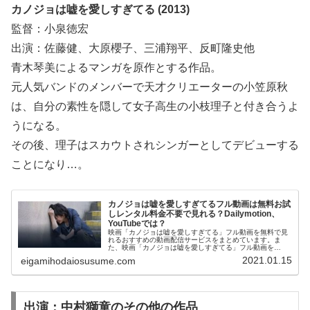
カノジョは嘘を愛しすぎてる (2013)
監督：小泉徳宏
出演：佐藤健、大原櫻子、三浦翔平、反町隆史他
青木琴美によるマンガを原作とする作品。
元人気バンドのメンバーで天才クリエーターの小笠原秋
は、自分の素性を隠して女子高生の小枝理子と付き合うよ
うになる。
その後、理子はスカウトされシンガーとしてデビューする
ことになり…。
カノジョは嘘を愛しすぎてるフル動画は無料お試
しレンタル料金不要で見れる？Dailymotion、
YouTubeでは？
映画「カノジョは嘘を愛しすぎてる」フル動画を無料で見
れるおすすめの動画配信サービスをまとめています。ま
た、映画「カノジョは嘘を愛しすぎてる」フル動画を
Dailymotion、YouTubeで見れるかも調べています。そし
2021.01.15
eigamihodaiosusume.com
て、映画「カノジョは嘘を愛しすぎてる」の作品情報やあ
らすじについてもお伝えしていますので、動画配信サービ
ス選びや映画本編を見る前の予備知識として役立ててくだ
さい。
出演：中村獅童のその他の作品