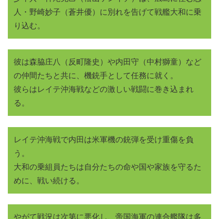
人・野崎妙子（蒼井優）に別れを告げて戦艦大和に乗
り込む。
彼は森脇庄八（反町隆史）や内田守（中村獅童）など
の仲間たちと共に、機銃手として任務に就く。
彼らはレイテ沖海戦などの激しい戦闘に巻き込まれ
る。
レイテ沖海戦で内田は米軍機の銃弾を受け重傷を負
う。
大和の乗組員たちは自分たちの命や国や家族を守るた
めに、戦い続ける。
やがて戦況は次第に悪化し、帝国海軍の連合艦隊は多