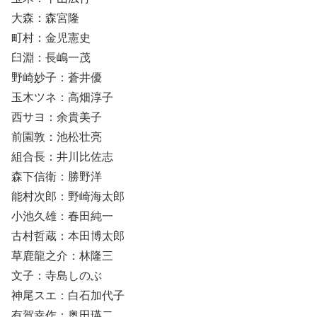
大森：森宮隆
町村：金児憲史
臼淵：長嶋一茂
野崎妙子：蒼井優
玉木ツネ：高畑淳子
西サヨ：余貴美子
前園敦：池松壮亮
組合長：井川比佐志
森下信衛：勝野洋
能村次郎：野崎海太郎
小池久雄：春田純一
古村哲蔵：本田博太郎
草鹿龍之介：林隆三
文子：寺島しのぶ
神尾スエ：白石加代子
有賀幸作：奥田瑛二