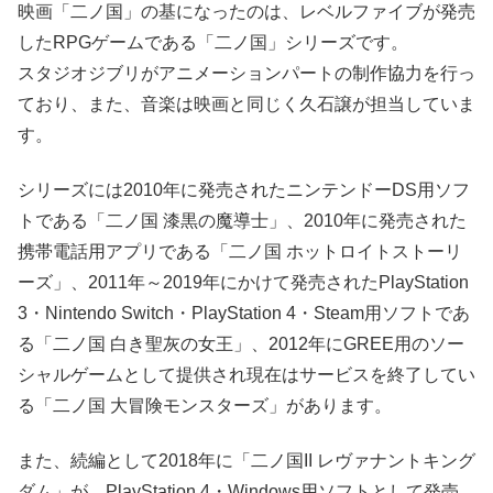
映画「二ノ国」の基になったのは、レベルファイブが発売
したRPGゲームである「二ノ国」シリーズです。
スタジオジブリがアニメーションパートの制作協力を行っ
ており、また、音楽は映画と同じく久石譲が担当していま
す。
シリーズには2010年に発売されたニンテンドーDS用ソフ
トである「二ノ国 漆黒の魔導士」、2010年に発売された
携帯電話用アプリである「二ノ国 ホットロイトストーリ
ーズ」、2011年～2019年にかけて発売されたPlayStation
3・Nintendo Switch・PlayStation 4・Steam用ソフトであ
る「二ノ国 白き聖灰の女王」、2012年にGREE用のソー
シャルゲームとして提供され現在はサービスを終了してい
る「二ノ国 大冒険モンスターズ」があります。
また、続編として2018年に「二ノ国II レヴァナントキング
ダム」が、PlayStation 4・Windows用ソフトとして発売