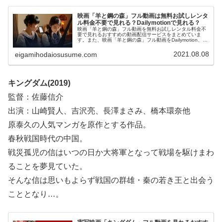
映画「羊と鋼の森」フル動画は無料お試しレンタ
ル料金不要で見れる？Dailymotionで見れる？
映画「羊と鋼の森」フル動画を無料お試しレンタル料金不
要で見れるおすすめの動画配信サービスをまとめていま
す。また、映画「羊と鋼の森」フル動画をDailymotion、
YouTubeで見れるかも調べています。そして、映画「羊と
鋼の森」の作品情報、あらすじ、感想についてもお伝えし
2021.08.08
eigamihodaiosusume.com
ていますので、動画配信サービス選びや映画本編を見る前
の予備知識として役立ててください。
キングダム(2019)
監督：佐藤信介
出演：山崎賢人、吉沢亮、長澤まさみ、橋本環奈他
原泰久の人気マンガを原作とする作品。
春秋戦国時代の中国。
戦災孤児の信はいつの日か大将軍となって戦場を駆けまわ
ることを夢見ていた。
そんな信は思いもよらず戦国の群雄・秦の若き王と出会う
こととなり…。