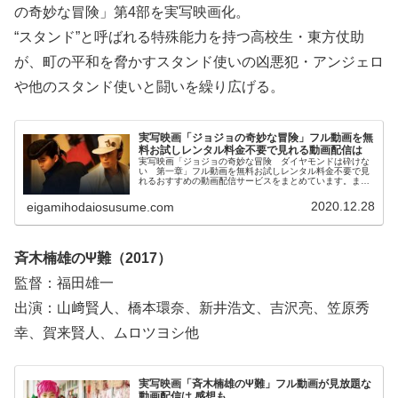
の奇妙な冒険」第4部を実写映画化。
“スタンド”と呼ばれる特殊能力を持つ高校生・東方仗助
が、町の平和を脅かすスタンド使いの凶悪犯・アンジェロ
や他のスタンド使いと闘いを繰り広げる。
実写映画「ジョジョの奇妙な冒険」フル動画を無
料お試しレンタル料金不要で見れる動画配信は
実写映画「ジョジョの奇妙な冒険 ダイヤモンドは砕けな
い 第一章」フル動画を無料お試しレンタル料金不要で見
れるおすすめの動画配信サービスをまとめています。また
実写映画「ジョジョの奇妙な冒険 ダイヤモンドは砕けな
い 第一章」の作品情報やあらすじ、感想についてもお伝
2020.12.28
eigamihodaiosusume.com
えしていますので、動画配信サービス選びや映画本編を見
る前の予備知識として役立ててください。
斉木楠雄のΨ難（2017）
監督：福田雄一
出演：山﨑賢人、橋本環奈、新井浩文、吉沢亮、笠原秀
幸、賀来賢人、ムロツヨシ他
実写映画「斉木楠雄のΨ難」フル動画が見放題な
動画配信は 感想も