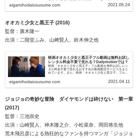
ル動画をDailymotion、パンドラ、YouTubeで見れるかも調
2021.05.24
eigamihodaiosusume.com
べています。そして、実写映画「orange－オレンジ－」の
作品情報、あらすじについてもお伝えしていますので、動
画配信サービス選びや映画本編を見る前の予備知識として
役立ててください。
オオカミ少女と黒王子 (2016)
監督：廣木隆一
出演：二階堂ふみ、山﨑賢人、鈴木伸之他
映画オオカミ少女と黒王子フル動画は無料お試し
レンタル料金不要で見れる？Dailymotionでは？
映画「オオカミ少女と黒王子」フル動画を無料お試しレン
タル料金不要で見れるおすすめの動画配信サービスをまと
めています。また、映画「オオカミ少女と黒王子」フル動
画をDailymotion、YouTubeで見れるかも調べています。そ
して、映画「オオカミ少女と黒王子」の作品情報やあらす
2021.04.11
eigamihodaiosusume.com
じについてもお伝えしていますので、動画配信サービス選
びや映画本編を見る前の予備知識として役立ててくださ
い。
ジョジョの奇妙な冒険 ダイヤモンドは砕けない 第一章
(2017)
監督：三池崇史
出演：山崎賢人、神木隆之介、小松菜奈、岡田将生他
荒木飛呂彦による熱狂的なファンを持つマンガ「ジョジョ