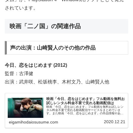
されています。
映画「二ノ国」の関連作品
声の出演：山崎賢人のその他の作品
今日、恋をはじめます (2012)
監督：古澤健
出演：武井咲、松坂桃李、木村文乃、山﨑賢人他
映画「今日、恋をはじめます」フル動画を無料お
試しレンタル料金不要で見れる動画配信は
映画「今日、恋をはじめます」フル動画を無料お試しレン
タル料金不要で見れる動画配信サービスをまとめていま
す。また映画「今日、恋をはじめます」の作品情報やあら
すじ、感想についてもお伝えしていますので、動画配信サ
ービス選びや映画本編を見る前の予備知識として役立てて
2020.12.21
eigamihodaiosusume.com
ください。