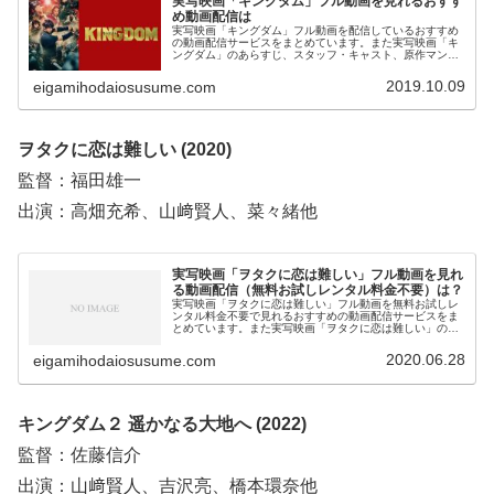
実写映画「キングダム」フル動画を見れるおすす
め動画配信は
実写映画「キングダム」フル動画を配信しているおすすめ
の動画配信サービスをまとめています。また実写映画「キ
ングダム」のあらすじ、スタッフ・キャスト、原作マン
ガ、TVアニメについてもお伝えしていますので、動画配信
サービス選びや映画本編を見る前の予備知識として役立て
2019.10.09
eigamihodaiosusume.com
てください。
ヲタクに恋は難しい (2020)
監督：福田雄一
出演：高畑充希、山﨑賢人、菜々緒他
実写映画「ヲタクに恋は難しい」フル動画を見れ
る動画配信（無料お試しレンタル料金不要）は？
実写映画「ヲタクに恋は難しい」フル動画を無料お試しレ
ンタル料金不要で見れるおすすめの動画配信サービスをま
とめています。また実写映画「ヲタクに恋は難しい」のあ
らすじ、スタッフ・キャストについてもお伝えしています
ので、動画配信サービス選びや映画本編を見る前の予備知
2020.06.28
eigamihodaiosusume.com
識として役立ててください。
キングダム２ 遥かなる大地へ (2022)
監督：佐藤信介
出演：山﨑賢人、吉沢亮、橋本環奈他