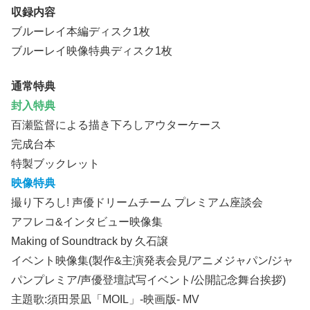
収録内容
ブルーレイ本編ディスク1枚
ブルーレイ映像特典ディスク1枚
通常特典
封入特典
百瀬監督による描き下ろしアウターケース
完成台本
特製ブックレット
映像特典
撮り下ろし! 声優ドリームチーム プレミアム座談会
アフレコ&インタビュー映像集
Making of Soundtrack by 久石譲
イベント映像集(製作&主演発表会見/アニメジャパン/ジャ
パンプレミア/声優登壇試写イベント/公開記念舞台挨拶)
主題歌:須田景凪「MOIL」-映画版- MV