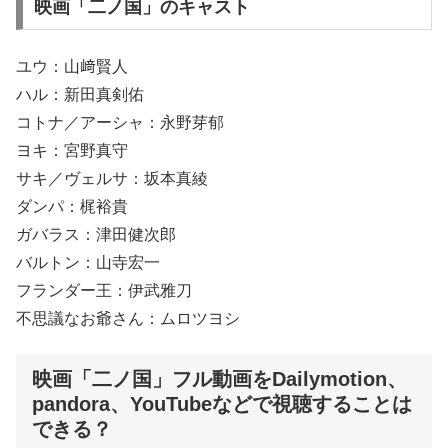
映画「二ノ国」のキャスト
ユウ：山﨑賢人
ハル：新田真剣佑
コトナ／アーシャ：永野芽郁
ヨキ：宮野真守
サキ／ヴェルサ：坂本真綾
ダンパ：梶裕貴
ガバラス：津田健次郎
バルトン：山寺宏一
フランダー王：伊武雅刀
不思議なお爺さん：ムロツヨシ
映画「二ノ国」フル動画をDailymotion、
pandora、YouTubeなどで視聴することは
できる？