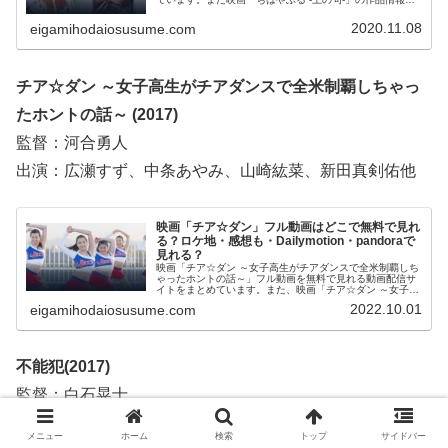
あらすじについてもお伝えしていますので、動画配信サー
ビス選びや映画本編を見る前の予備知識として役立ててく
2020.11.08
eigamihodaiosusume.com
ださい。
チア☆ダン ～女子高生がチアダンスで全米制覇しちゃっ
たホントの話～ (2017)
監督：河合勇人
出演：広瀬すず、中条あやみ、山崎紘菜、新田真剣佑他
映画「チア☆ダン」フル動画はどこで無料で見れ
る？ロケ地・感想も・Dailymotion・pandoraで
見れる？
映画「チア☆ダン ～女子高生がチアダンスで全米制覇しち
ゃったホントの話～」フル動画を無料で見れる動画配信サ
イトをまとめています。また、映画「チア☆ダン ～女子高
生がチアダンスで全米制覇しちゃったホントの話～」フル
2022.10.01
eigamihodaiosusume.com
動画をDailymotion、パンドラ、YouTubeで見れるかも調べ
ています。そして、映画「チア☆ダン ～女子高生がチアダ
ンスで全米制覇しちゃったホントの話～」の作品情報・あ
らすじ・ロケ地・感想についてもお伝えしていますので、
動画配信サービス選びや映画本編を見る前の予備知識とし
不能犯(2017)
て役立ててください。
監督：白石晃士
出演：松坂桃李、沢尻エリカ、新田真剣佑他
メニュー
ホーム
検索
トップ
サイドバー