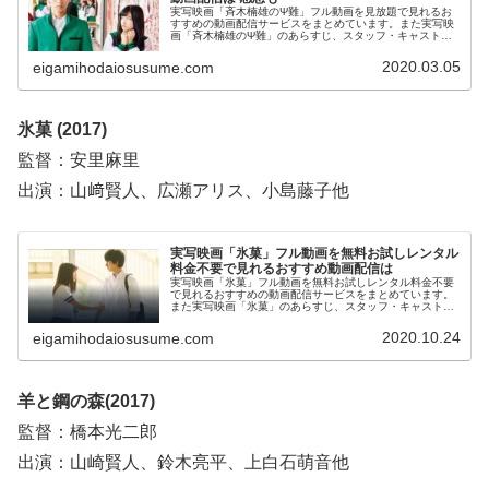
実写映画「斉木楠雄のΨ難」フル動画を見放題で見れるお
すすめの動画配信サービスをまとめています。また実写映
画「斉木楠雄のΨ難」のあらすじ、スタッフ・キャスト、
映画を見た感想についてもお伝えしていますので、動画配
信サービス選びや映画本編を見る前の予備知識として役立
2020.03.05
eigamihodaiosusume.com
ててください。
氷菓 (2017)
監督：安里麻里
出演：山﨑賢人、広瀬アリス、小島藤子他
実写映画「氷菓」フル動画を無料お試しレンタル
料金不要で見れるおすすめ動画配信は
実写映画「氷菓」フル動画を無料お試しレンタル料金不要
で見れるおすすめの動画配信サービスをまとめています。
また実写映画「氷菓」のあらすじ、スタッフ・キャスト、
感想についてもお伝えしていますので、動画配信サービス
選びや映画本編を見る前の予備知識として役立ててくださ
2020.10.24
eigamihodaiosusume.com
い。
羊と鋼の森(2017)
監督：橋本光二郎
出演：山崎賢人、鈴木亮平、上白石萌音他