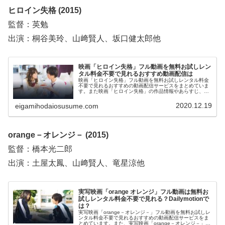
ヒロイン失格 (2015)
監督：英勉
出演：桐谷美玲、山﨑賢人、坂口健太郎他
映画「ヒロイン失格」フル動画を無料お試しレン
タル料金不要で見れるおすすめ動画配信は
映画「ヒロイン失格」フル動画を無料お試しレンタル料金
不要で見れるおすすめの動画配信サービスをまとめていま
す。また映画「ヒロイン失格」の作品情報やあらすじ、感
想についてもお伝えしていますので、動画配信サービス選
びや映画本編を見る前の予備知識として役立ててくださ
2020.12.19
eigamihodaiosusume.com
い。
orange－オレンジ－ (2015)
監督：橋本光二郎
出演：土屋太鳳、山﨑賢人、竜星涼他
実写映画「orange オレンジ」フル動画は無料お
試しレンタル料金不要で見れる？Dailymotionで
は？
実写映画「orange－オレンジ－」フル動画を無料お試しレ
ンタル料金不要で見れるおすすめの動画配信サービスをま
とめています。また、実写映画「orange－オレンジ－」フ