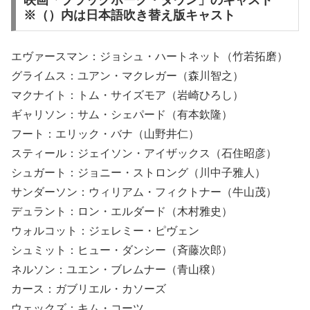
映画「ブラックホーク・ダウン」のキャスト
※（）内は日本語吹き替え版キャスト
エヴァースマン：ジョシュ・ハートネット（竹若拓磨）
グライムス：ユアン・マクレガー（森川智之）
マクナイト：トム・サイズモア（岩崎ひろし）
ギャリソン：サム・シェパード（有本欽隆）
フート：エリック・バナ（山野井仁）
スティール：ジェイソン・アイザックス（石住昭彦）
シュガート：ジョニー・ストロング（川中子雅人）
サンダーソン：ウィリアム・フィクトナー（牛山茂）
デュラント：ロン・エルダード（木村雅史）
ウォルコット：ジェレミー・ピヴェン
シュミット：ヒュー・ダンシー（斉藤次郎）
ネルソン：ユエン・ブレムナー（青山穣）
カース：ガブリエル・カソーズ
ウェックズ：キム・コーツ