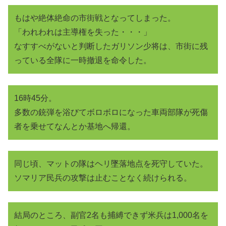
もはや絶体絶命の市街戦となってしまった。
「われわれは主導権を失った・・・」
なすすべがないと判断したガリソン少将は、市街に残
っている全隊に一時撤退を命令した。
16時45分。
多数の銃弾を浴びてボロボロになった車両部隊が死傷
者を乗せてなんとか基地へ帰還。
同じ頃、マットの隊はヘリ墜落地点を死守していた。
ソマリア民兵の攻撃は止むことなく続けられる。
結局のところ、副官2名も捕縛できず米兵は1,000名を