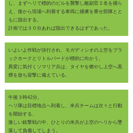
し、まずヘリで標的のビルを襲撃し敵副官２名を捕ら
え、後から現場へ到着する車両に捕虜を乗せ部隊とと
もに脱出する。
計画では３０分あれば脱出できるはずであった。
いよいよ作戦が決行され、モガディシオの上空をブラ
ックホークとリトルバードが標的に向かう。
異変に気付くソマリア兵は、タイヤを燃やし上空へ黒
煙を放ち迎撃に備えている。
午後３時42分。
ヘリ隊は目標地点へ到着し、米兵チームは次々と行動
を開始する。
激しい銃撃戦の中、ひとりの米兵が上空のヘリから墜
落して負傷してしまう。