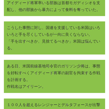
アイディード将軍率いる部族は首都モガディシオを支
配し、他の部族から暴力によって食料を奪っていた。
こうした事態に対し、国連を支援している米国はいろ
いろと手を尽くしているが一向に良くならない。
「手を出すべきか、見捨てるべきか」米国は悩んでい
る。
ある日、米国前線基地司令官のガリソン少将は、事態
を好転すべくアイディード将軍の副官を拘束する作戦
を計画する。
作戦名はアイリーン。
１００人を超えるレンジャーとデルタフォースが出撃