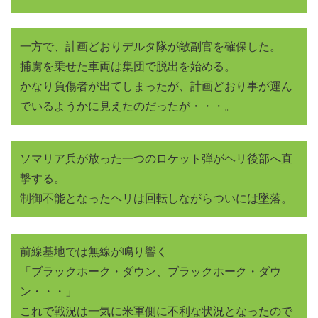
一方で、計画どおりデルタ隊が敵副官を確保した。
捕虜を乗せた車両は集団で脱出を始める。
かなり負傷者が出てしまったが、計画どおり事が運ん
でいるようかに見えたのだったが・・・。
ソマリア兵が放った一つのロケット弾がヘリ後部へ直
撃する。
制御不能となったヘリは回転しながらついには墜落。
前線基地では無線が鳴り響く
「ブラックホーク・ダウン、ブラックホーク・ダウ
ン・・・」
これで戦況は一気に米軍側に不利な状況となったので