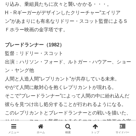
り込み、乗組員たちに次々と襲いかかる・・・。
H・Rギーガーがデザインしたクリーチャー”エイリア
ン”があまりにも有名なリドリー・スコット監督によるＳ
Ｆホラー映画の金字塔です。
ブレードランナー（1982）
監督：リドリー・スコット
出演：ハリソン・フォード、ルトガー・ハウアー、ショー
ン・ヤング他
人間と人造人間”レプリカント”が共存している未来。
やがて人間に敵対心を抱くレプリカントが現れる。
そこで”ブレードランナー”によって人間の中に紛れ込んだ
彼らを見つけ出し処分することが行われるようになる。
このレプリカントとブレードランナーとの戦いを描いた、
リドリー・スコット監督によるＳＦサスペンス映画の金字
塔です。
メニュー
ホーム
検索
トップ
サイドバー