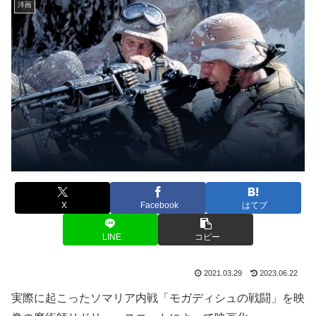
洋画
X
Facebook
はてブ
LINE
コピー
2021.03.29
2023.06.22
実際に起こったソマリア内戦「モガディシュの戦闘」を映