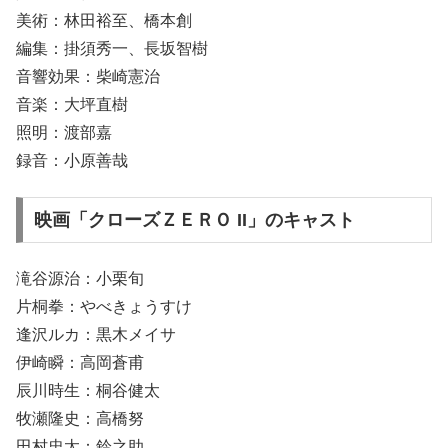
美術：林田裕至、橋本創
編集：掛須秀一、長坂智樹
音響効果：柴崎憲治
音楽：大坪直樹
照明：渡部嘉
録音：小原善哉
映画「クローズＺＥＲＯ II」のキャスト
滝谷源治：小栗旬
片桐拳：やべきょうすけ
逢沢ルカ：黒木メイサ
伊崎瞬：高岡蒼甫
辰川時生：桐谷健太
牧瀬隆史：高橋努
田村忠太：鈴之助