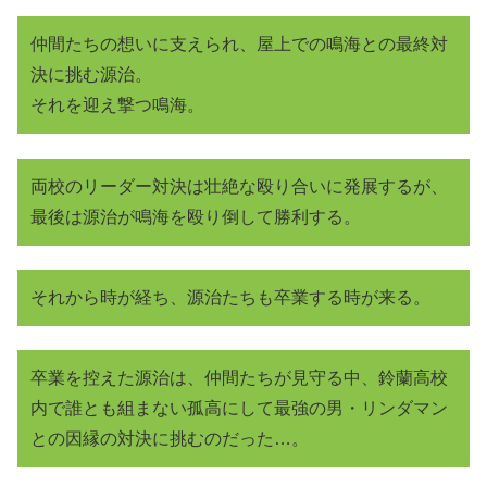
仲間たちの想いに支えられ、屋上での鳴海との最終対
決に挑む源治。
それを迎え撃つ鳴海。
両校のリーダー対決は壮絶な殴り合いに発展するが、
最後は源治が鳴海を殴り倒して勝利する。
それから時が経ち、源治たちも卒業する時が来る。
卒業を控えた源治は、仲間たちが見守る中、鈴蘭高校
内で誰とも組まない孤高にして最強の男・リンダマン
との因縁の対決に挑むのだった…。