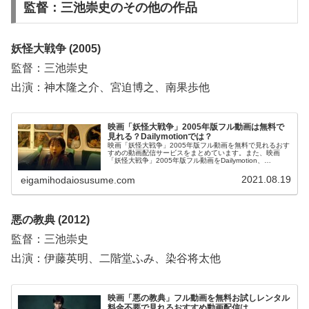
監督：三池崇史のその他の作品
妖怪大戦争 (2005)
監督：三池崇史
出演：神木隆之介、宮迫博之、南果歩他
映画「妖怪大戦争」2005年版フル動画は無料で
見れる？Dailymotionでは？
映画「妖怪大戦争」2005年版フル動画を無料で見れるおす
すめの動画配信サービスをまとめています。また、映画
「妖怪大戦争」2005年版フル動画をDailymotion、
pandora、YouTubeで見れるかも調べています。そして、
映画「妖怪大戦争」2005年版の作品情報、あらすじ、感想
2021.08.19
eigamihodaiosusume.com
についてもお伝えしていますので、動画配信サービス選び
や映画本編を見る前の予備知識として役立ててください。
悪の教典 (2012)
監督：三池崇史
出演：伊藤英明、二階堂ふみ、染谷将太他
映画「悪の教典」フル動画を無料お試しレンタル
料金不要で見れるおすすめ動画配信は