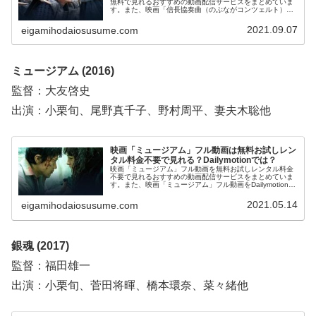
無料で見れるおすすめの動画配信サービスをまとめていま
す。また、映画「信長協奏曲（のぶながコンツェルト）」
フル動画をDailymotion、pandora、YouTubeで見れるかも
調べています。そのほか、映画「信長協奏曲（のぶながコ
2021.09.07
eigamihodaiosusume.com
ンツェルト）」の作品情報、あらすじ、感想についてもお
伝えしていますので、動画配信サービス選びや映画本編を
見る前の予備知識として役立ててください。
ミュージアム (2016)
監督：大友啓史
出演：小栗旬、尾野真千子、野村周平、妻夫木聡他
映画「ミュージアム」フル動画は無料お試しレン
タル料金不要で見れる？Dailymotionでは？
映画「ミュージアム」フル動画を無料お試しレンタル料金
不要で見れるおすすめの動画配信サービスをまとめていま
す。また、映画「ミュージアム」フル動画をDailymotion、
YouTubeで見れるかも調べています。そして、映画「ミュ
ージアム」の作品情報、あらすじ、感想についてもお伝え
2021.05.14
eigamihodaiosusume.com
していますので、動画配信サービス選びや映画本編を見る
前の予備知識として役立ててください。
銀魂 (2017)
監督：福田雄一
出演：小栗旬、菅田将暉、橋本環奈、菜々緒他