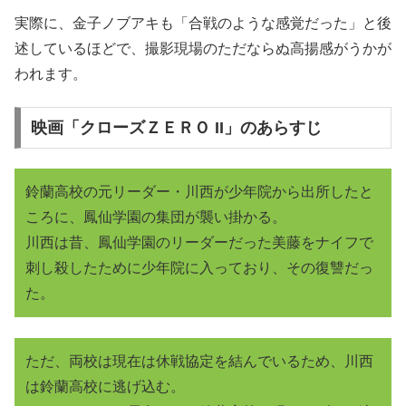
実際に、金子ノブアキも「合戦のような感覚だった」と後
述しているほどで、撮影現場のただならぬ高揚感がうかが
われます。
映画「クローズＺＥＲＯ II」のあらすじ
鈴蘭高校の元リーダー・川西が少年院から出所したと
ころに、鳳仙学園の集団が襲い掛かる。
川西は昔、鳳仙学園のリーダーだった美藤をナイフで
刺し殺したために少年院に入っており、その復讐だっ
た。
ただ、両校は現在は休戦協定を結んでいるため、川西
は鈴蘭高校に逃げ込む。