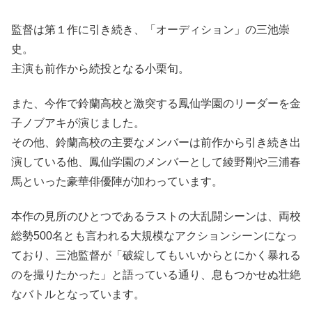
監督は第１作に引き続き、「オーディション」の三池崇
史。
主演も前作から続投となる小栗旬。
また、今作で鈴蘭高校と激突する鳳仙学園のリーダーを金
子ノブアキが演じました。
その他、鈴蘭高校の主要なメンバーは前作から引き続き出
演している他、鳳仙学園のメンバーとして綾野剛や三浦春
馬といった豪華俳優陣が加わっています。
本作の見所のひとつであるラストの大乱闘シーンは、両校
総勢500名とも言われる大規模なアクションシーンになっ
ており、三池監督が「破綻してもいいからとにかく暴れる
のを撮りたかった」と語っている通り、息もつかせぬ壮絶
なバトルとなっています。