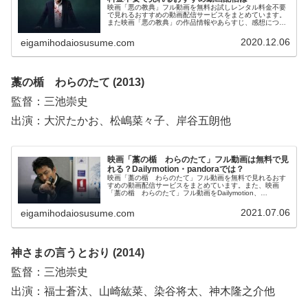
映画「悪の教典」フル動画を無料お試しレンタル料金不要
で見れるおすすめの動画配信サービスをまとめています。
また映画「悪の教典」の作品情報やあらすじ、感想につい
てもお伝えしていますので、動画配信サービス選びや映画
本編を見る前の予備知識として役立ててください。
2020.12.06
eigamihodaiosusume.com
藁の楯 わらのたて (2013)
監督：三池崇史
出演：大沢たかお、松嶋菜々子、岸谷五朗他
映画「藁の楯 わらのたて」フル動画は無料で見
れる？Dailymotion・pandoraでは？
映画「藁の楯 わらのたて」フル動画を無料で見れるおす
すめの動画配信サービスをまとめています。また、映画
「藁の楯 わらのたて」フル動画をDailymotion、
pandora、YouTubeで見れるかも調べています。そして、
映画「藁の楯 わらのたて」の作品情報、あらすじ、感想
2021.07.06
eigamihodaiosusume.com
についてもお伝えしていますので、動画配信サービス選び
や映画本編を見る前の予備知識として役立ててください。
神さまの言うとおり (2014)
監督：三池崇史
出演：福士蒼汰、山崎紘菜、染谷将太、神木隆之介他