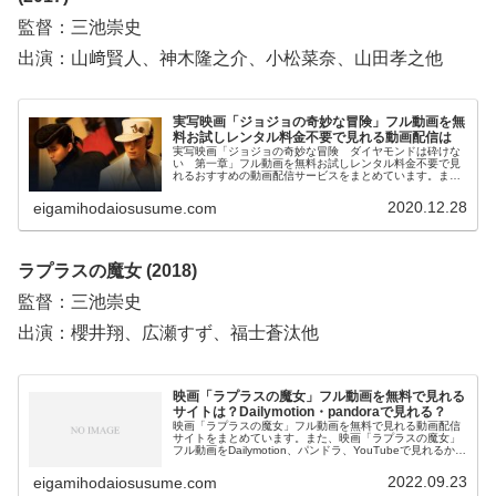
監督：三池崇史
出演：山﨑賢人、神木隆之介、小松菜奈、山田孝之他
実写映画「ジョジョの奇妙な冒険」フル動画を無
料お試しレンタル料金不要で見れる動画配信は
実写映画「ジョジョの奇妙な冒険 ダイヤモンドは砕けな
い 第一章」フル動画を無料お試しレンタル料金不要で見
れるおすすめの動画配信サービスをまとめています。また
実写映画「ジョジョの奇妙な冒険 ダイヤモンドは砕けな
い 第一章」の作品情報やあらすじ、感想についてもお伝
2020.12.28
eigamihodaiosusume.com
えしていますので、動画配信サービス選びや映画本編を見
る前の予備知識として役立ててください。
ラプラスの魔女 (2018)
監督：三池崇史
出演：櫻井翔、広瀬すず、福士蒼汰他
映画「ラプラスの魔女」フル動画を無料で見れる
サイトは？Dailymotion・pandoraで見れる？
映画「ラプラスの魔女」フル動画を無料で見れる動画配信
サイトをまとめています。また、映画「ラプラスの魔女」
フル動画をDailymotion、パンドラ、YouTubeで見れるかも
調べています。そして、映画「ラプラスの魔女」の作品情
報・あらすじ・感想についてもお伝えしていますので、動
2022.09.23
eigamihodaiosusume.com
画配信サービス選びや映画本編を見る前の予備知識として