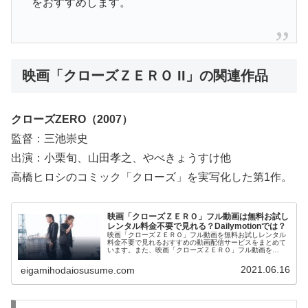
をおすすめします。
映画「クローズＺＥＲＯ II」の関連作品
クローズZERO（2007）
監督：三池崇史
出演：小栗旬、山田孝之、やべきょうすけ他
高橋ヒロシのコミック「クローズ」を実写化した第1作。
映画「クローズＺＥＲＯ」フル動画は無料お試し
レンタル料金不要で見れる？Dailymotionでは？
映画「クローズＺＥＲＯ」フル動画を無料お試しレンタル
料金不要で見れるおすすめの動画配信サービスをまとめて
います。また、映画「クローズＺＥＲＯ」フル動画を
Dailymotion、YouTubeで見れるかも調べています。そし
て、映画「クローズＺＥＲＯ」の作品情報、あらすじにつ
2021.06.16
eigamihodaiosusume.com
いてもお伝えしていますので、動画配信サービス選びや映
画本編を見る前の予備知識として役立ててください。