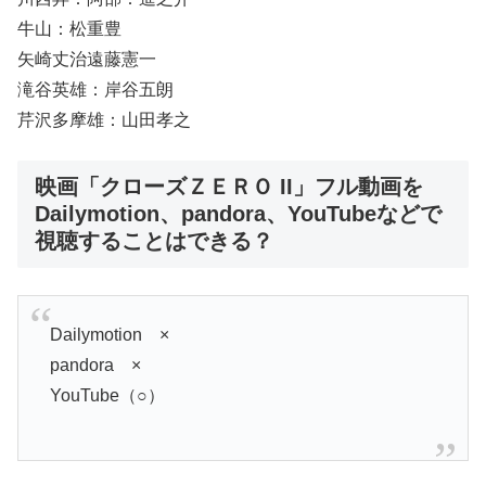
牛山：松重豊
矢崎丈治遠藤憲一
滝谷英雄：岸谷五朗
芹沢多摩雄：山田孝之
映画「クローズＺＥＲＯ II」フル動画を
Dailymotion、pandora、YouTubeなどで
視聴することはできる？
Dailymotion ×
pandora ×
YouTube（○）