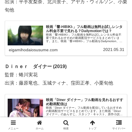
出演：平手友梨奈、北川景子、アヤカ・ウィルソン、小栗
旬他
映画「響-HIBIKI-」フル動画は無料お試しレンタ
ル料金不要で見れる？Dailymotionでは？
映画「響-HIBIKI-」フル動画を無料お試しレンタル料金不
要で見れるおすすめの動画配信サービスをまとめていま
す。また、映画「響-HIBIKI-」フル動画をDailymotion、
YouTubeで見れるかも調べています。そして、映画「響-
HIBIKI-」の作品情報、あらすじ、感想についてもお伝えし
2021.05.31
eigamihodaiosusume.com
ていますので、動画配信サービス選びや映画本編を見る前
の予備知識として役立ててください。
Ｄｉｎｅｒ ダイナー (2019)
監督：蜷川実花
出演：藤原竜也、玉城ティナ、窪田正孝、小栗旬他
映画「Diner ダイナー」フル動画を見れるおすす
め動画配信は
映画「Diner ダイナー」フル動画を配信しているおすすめ
の動画配信サービスをまとめています。また映画「Diner
ダイナー」のあらすじ、スタッフ・キャスト、原作小説に
ついてもお伝えしていますので、動画配信サービス選びや
映画本編を見る前の予備知識として役立ててください。
2019.11.03
eigamihodaiosusume.com
メニュー
ホーム
検索
トップ
サイドバー