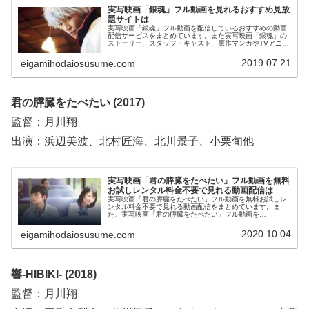
実写映画「銀魂」フル動画を見れるおすすめ見放
題サイトは
実写映画「銀魂」フル動画を配信しているおすすめの動画
配信サービスをまとめています。また実写映画「銀魂」の
ストーリー、スタッフ・キャスト、原作マンガやTVアニメ
についてもお伝えしていますので、動画配信サービス選び
や映画本編を見る前の予備知識として役立ててください。
2019.07.21
eigamihodaiosusume.com
君の膵臓をたべたい (2017)
監督：月川翔
出演：浜辺美波、北村匠海、北川景子、小栗旬他
実写映画「君の膵臓をたべたい」フル動画を無料
お試しレンタル料金不要で見れる動画配信は
実写映画「君の膵臓をたべたい」フル動画を無料お試しレ
ンタル料金不要で見れる動画配信をまとめています。ま
た、実写映画「君の膵臓をたべたい」フル動画を
Dailymotion、YouTubeで見れるかも調べています。そし
て、実写映画「君の膵臓をたべたい」の作品情報・あらす
2020.10.04
eigamihodaiosusume.com
じについてもお伝えしていますので、動画配信サービス選
びや映画本編を見る前の予備知識として役立ててくださ
い。
響-HIBIKI- (2018)
監督：月川翔