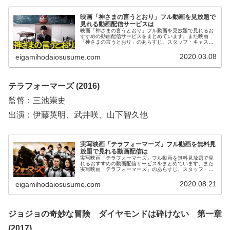
映画「神さまの言うとおり」フル動画を見放題で
見れる動画配信サービスは
映画「神さまの言うとおり」フル動画を見放題で見れるお
すすめの動画配信サービスをまとめています。また映画
「神さまの言うとおり」のあらすじ、スタッフ・キャスト
についてもお伝えしていますので、動画配信サービス選び
や映画本編を見る前の予備知識として役立ててください。
2020.03.08
eigamihodaiosusume.com
テラフォーマーズ (2016)
監督：三池崇史
出演：伊藤英明、武井咲、山下智久他
実写映画「テラフォーマーズ」フル動画を無料見
放題で見れる動画配信は
実写映画「テラフォーマーズ」フル動画を無料見放題で見
れるおすすめの動画配信サービスをまとめています。また
実写映画「テラフォーマーズ」のあらすじ、スタッフ・キ
ャストについてもお伝えしていますので、動画配信サービ
ス選びや映画本編を見る前の予備知識として役立ててくだ
2020.08.21
eigamihodaiosusume.com
さい。
ジョジョの奇妙な冒険 ダイヤモンドは砕けない 第一章
(2017)