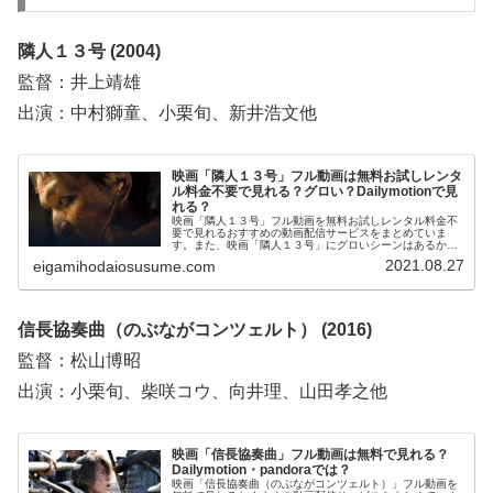
隣人１３号 (2004)
監督：井上靖雄
出演：中村獅童、小栗旬、新井浩文他
映画「隣人１３号」フル動画は無料お試しレンタ
ル料金不要で見れる？グロい？Dailymotionで見
れる？
映画「隣人１３号」フル動画を無料お試しレンタル料金不
要で見れるおすすめの動画配信サービスをまとめていま
す。また、映画「隣人１３号」にグロいシーンはあるか、
Dailymotion、pandora、YouTubeで見れるかも調べていま
2021.08.27
eigamihodaiosusume.com
す。そのほか、映画「隣人１３号」の作品情報、あらす
じ、感想についてもお伝えしていますので、動画配信サー
ビス選びや映画本編を見る前の予備知識として役立ててく
ださい。
信長協奏曲（のぶながコンツェルト） (2016)
監督：松山博昭
出演：小栗旬、柴咲コウ、向井理、山田孝之他
映画「信長協奏曲」フル動画は無料で見れる？
Dailymotion・pandoraでは？
映画「信長協奏曲（のぶながコンツェルト）」フル動画を