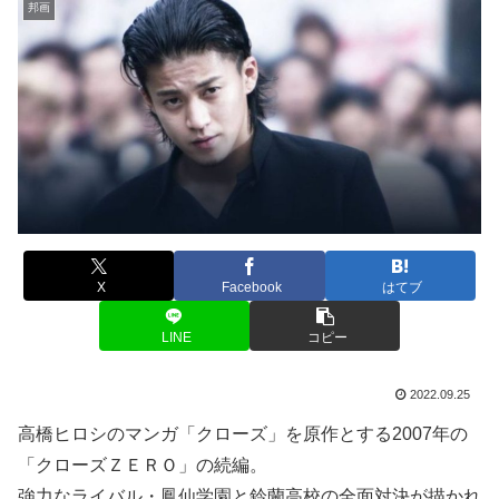
邦画
X
Facebook
はてブ
LINE
コピー
2022.09.25
高橋ヒロシのマンガ「クローズ」を原作とする2007年の
「クローズＺＥＲＯ」の続編。
強力なライバル・鳳仙学園と鈴蘭高校の全面対決が描かれ