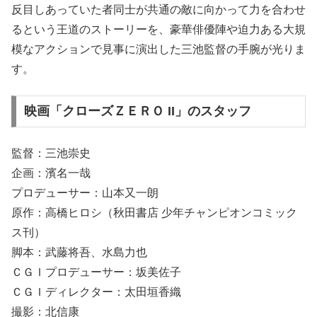
反目しあっていた者同士が共通の敵に向かって力を合わせ
るという王道のストーリーを、豪華俳優陣や迫力ある大規
模なアクションで見事に演出した三池監督の手腕が光りま
す。
映画「クローズＺＥＲＯ II」のスタッフ
監督：三池崇史
企画：濱名一哉
プロデューサー：山本又一朗
原作：高橋ヒロシ（秋田書店 少年チャンピオンコミック
ス刊）
脚本：武藤将吾、水島力也
ＣＧＩプロデューサー：坂美佐子
ＣＧＩディレクター：太田垣香織
撮影：北信康