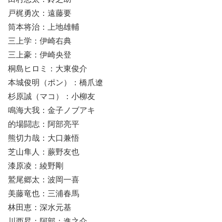
戸梶勇次：遠藤要
筒本将治：上地雄輔
三上学：伊崎右典
三上豪：伊崎央登
桐島ヒロミ：大東俊介
本城俊明（ポン）：橋爪遼
杉原誠（マコ）：小柳友
鳴海大我：金子ノブアキ
的場闘志：阿部亮平
熊切力哉：大口兼悟
芝山隼人：蕨野友也
漆原凌：綾野剛
鷲尾郷太：波岡一喜
美藤竜也：三浦春馬
林田恵：深水元基
川西昇：阿部：進之介