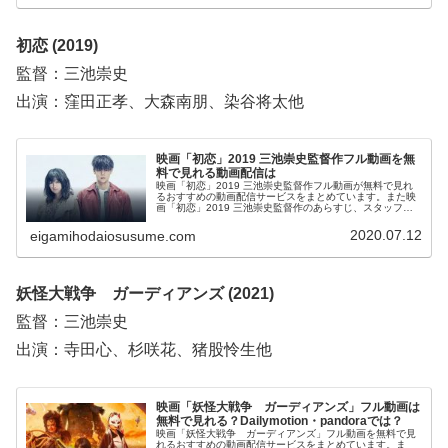
役立ててください。
初恋 (2019)
監督：三池崇史
出演：窪田正孝、大森南朋、染谷将太他
映画「初恋」2019 三池崇史監督作フル動画を無
料で見れる動画配信は
映画「初恋」2019 三池崇史監督作フル動画が無料で見れ
るおすすめの動画配信サービスをまとめています。また映
画「初恋」2019 三池崇史監督作のあらすじ、スタッフ・
キャストについてもお伝えしていますので、動画配信サー
ビス選びや映画本編を見る前の予備知識として役立ててく
2020.07.12
eigamihodaiosusume.com
ださい。
妖怪大戦争 ガーディアンズ (2021)
監督：三池崇史
出演：寺田心、杉咲花、猪股怜生他
映画「妖怪大戦争 ガーディアンズ」フル動画は
無料で見れる？Dailymotion・pandoraでは？
映画「妖怪大戦争 ガーディアンズ」フル動画を無料で見
れるおすすめの動画配信サービスをまとめています。ま