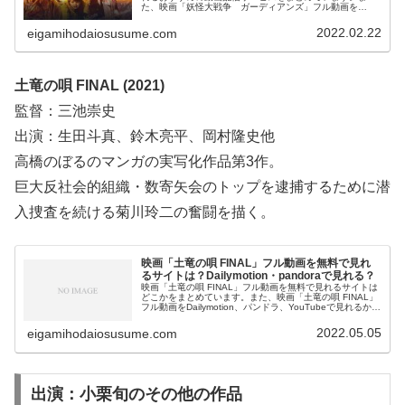
た、映画「妖怪大戦争 ガーディアンズ」フル動画を
Dailymotion、パンドラ、YouTubeで見れるかも調べていま
す。そして、映画「妖怪大戦争 ガーディアンズ」の作品
2022.02.22
eigamihodaiosusume.com
情報・あらすじについてもお伝えしていますので、動画配
信サービス選びや映画本編を見る前の予備知識として役立
ててください。
土竜の唄 FINAL (2021)
監督：三池崇史
出演：生田斗真、鈴木亮平、岡村隆史他
高橋のぼるのマンガの実写化作品第3作。
巨大反社会的組織・数寄矢会のトップを逮捕するために潜
入捜査を続ける菊川玲二の奮闘を描く。
映画「土竜の唄 FINAL」フル動画を無料で見れ
るサイトは？Dailymotion・pandoraで見れる？
映画「土竜の唄 FINAL」フル動画を無料で見れるサイトは
どこかをまとめています。また、映画「土竜の唄 FINAL」
フル動画をDailymotion、パンドラ、YouTubeで見れるかも
調べています。そして、映画「土竜の唄 FINAL」の作品情
報・あらすじについてもお伝えしていますので、動画配信
2022.05.05
eigamihodaiosusume.com
サービス選びや映画本編を見る前の予備知識として役立て
てください。
出演：小栗旬のその他の作品