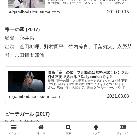
かの流星」のストーリー、スタッフ・キャスト、原作マン
ガについてもお伝えしていますので、動画配信サービス選
びや映画本編を見る前の予備知識として役立ててくださ
2019.09.15
eigamihodaiosusume.com
い。
帝一の國 (2017)
監督：永井聡
出演：菅田将暉、野村周平、竹内涼真、千葉雄大、永野芽
郁、吉田鋼太郎他
映画「帝一の國」フル動画は無料お試しレンタル
料金不要で見れる？Dailymotionでは？
映画「帝一の國」フル動画を無料お試しレンタル料金不要
で見れるおすすめの動画配信サービスをまとめています。
また、映画「帝一の國」フル動画をDailymotion、パンド
ラ、YouTubeで見れるかも調べています。そして、映画
「帝一の國」の作品情報やあらすじについてもお伝えして
2021.03.03
eigamihodaiosusume.com
いますので、動画配信サービス選びや映画本編を見る前の
予備知識として役立ててください。
ピーチガール (2017)
監督：神徳幸治
出演：山本美月、伊野尾慧、真剣佑、永野芽郁他
メニュー
ホーム
検索
トップ
サイドバー