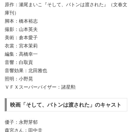
原作：瀬尾まいこ『そして、バトンは渡された』（文春文
庫刊）
脚本：橋本裕志
撮影：山本英夫
美術：倉本愛子
衣裳：宮本茉莉
編集：高橋幸一
音響：白取貢
音響効果：北田雅也
照明：小野晃
ＶＦＸスーパーバイザー：諸星勲
映画「そして、バトンは渡された」のキャスト
優子：永野芽郁
森宮さん：田中圭