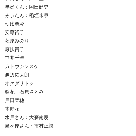
早瀬くん：岡田健史
みぃたん：稲垣来泉
朝比奈彩
安藤裕子
萩原みのり
原扶貴子
中井千聖
カトウシンスケ
渡辺佑太朗
オクダサトシ
梨花：石原さとみ
戸田菜穂
木野花
水戸さん：大森南朋
泉ヶ原さん：市村正親