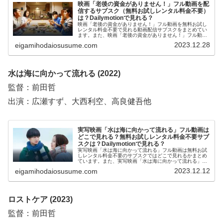
映画「老後の資金がありません！」フル動画を配
信するサブスク（無料お試しレンタル料金不要）
は？Dailymotionで見れる？
映画「老後の資金がありません！」フル動画を無料お試し
レンタル料金不要で見れる動画配信サブスクをまとめてい
ます。また、映画「老後の資金がありません！」フル動画
をDailymotion、YouTubeで見れるかも調べています。そし
2023.12.28
eigamihodaiosusume.com
て、映画「老後の資金がありません！」の作品情報・あら
すじについてもお伝えしていますので、動画配信サービス
選びや映画本編を見る前の予備知識として役立ててくださ
い。
水は海に向かって流れる (2022)
監督：前田哲
出演：広瀬すず、大西利空、高良健吾他
実写映画「水は海に向かって流れる」フル動画は
どこで見れる？無料お試しレンタル料金不要サブ
スクは？Dailymotionで見れる？
実写映画「水は海に向かって流れる」フル動画は無料お試
しレンタル料金不要のサブスクではどこで見れるかまとめ
ています。また、実写映画「水は海に向かって流れる」フ
ル動画をDailymotion、YouTubeで見れるかも調べていま
2023.12.12
eigamihodaiosusume.com
す。そして、実写映画「水は海に向かって流れる」の作品
情報・あらすじについてもお伝えしていますので、動画配
信サービス選びや映画本編を見る前の予備知識として役立
ててください。
ロストケア (2023)
監督：前田哲