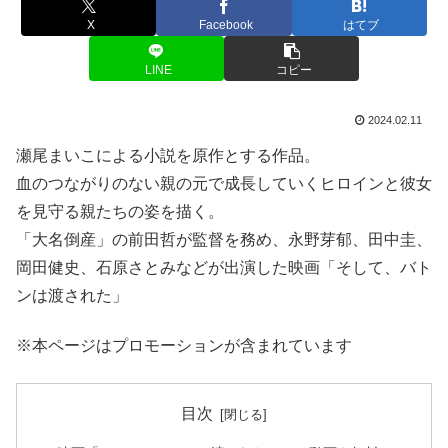
X
Facebook
はてブ
LINE
コピー
2024.02.11
瀬尾まいこによる小説を原作とする作品。
血のつながりのない親の元で成長していくヒロインと彼女
を見守る親たちの姿を描く。
「大名倒産」の前田哲が監督を務め、永野芽郁、田中圭、
岡田健史、石原さとみなどが出演した映画「そして、バト
ンは渡された」
※本ページはプロモーションが含まれています
目次