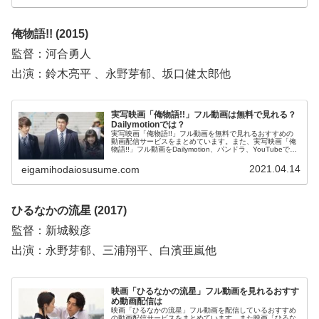
俺物語!! (2015)
監督：河合勇人
出演：鈴木亮平 、永野芽郁、坂口健太郎他
実写映画「俺物語!!」フル動画は無料で見れる？
Dailymotionでは？
実写映画「俺物語!!」フル動画を無料で見れるおすすめの
動画配信サービスをまとめています。また、実写映画「俺
物語!!」フル動画をDailymotion、パンドラ、YouTubeで見
れるかも調べています。そして、実写映画「俺物語!!」の
作品情報やあらすじについてもお伝えしていますので、動
2021.04.14
eigamihodaiosusume.com
画配信サービス選びや映画本編を見る前の予備知識として
役立ててください。
ひるなかの流星 (2017)
監督：新城毅彦
出演：永野芽郁、三浦翔平、白濱亜嵐他
映画「ひるなかの流星」フル動画を見れるおすす
め動画配信は
映画「ひるなかの流星」フル動画を配信しているおすすめ
の動画配信サービスをまとめています。また映画「ひるな