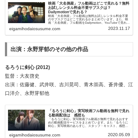
映画「大名倒産」フル動画はどこで見れる？無料
お試しレンタル料金不要サブスクは？
Dailymotionで見れる？
映画「大名倒産」フル動画は無料お試しレンタル料金不要
のサブスクではどこで見れるかまとめています。また、映
画「大名倒産」フル動画をDailymotion、YouTubeで見れる
かも調べています。そして、映画「大名倒産」の作品情
2023.11.17
eigamihodaiosusume.com
報・あらすじについてもお伝えしていますので、動画配信
サービス選びや映画本編を見る前の予備知識として役立て
てください。
出演：永野芽郁のその他の作品
るろうに剣心 (2012)
監督：大友啓史
出演：佐藤健、武井咲、吉川晃司、青木崇高、蒼井優、江
口洋介、永野芽郁他
「るろうに剣心」実写映画フル動画を無料で見れ
る動画配信は 感想も
「るろうに剣心」実写映画フル動画が無料で見れるおすす
めの動画配信サービスをまとめています。また「るろうに
剣心」実写映画のあらすじ、スタッフ・キャスト、感想に
ついてもお伝えしていますので、動画配信サービス選びや
映画本編を見る前の予備知識として役立ててください。
2020.05.09
eigamihodaiosusume.com