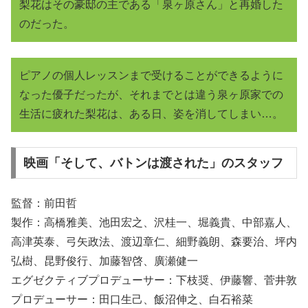
梨花はその豪邸の主である「泉ヶ原さん」と再婚した
のだった。
ピアノの個人レッスンまで受けることができるように
なった優子だったが、それまでとは違う泉ヶ原家での
生活に疲れた梨花は、ある日、姿を消してしまい…。
映画「そして、バトンは渡された」のスタッフ
監督：前田哲
製作：高橋雅美、池田宏之、沢桂一、堀義貴、中部嘉人、
高津英泰、弓矢政法、渡辺章仁、細野義朗、森要治、坪内
弘樹、昆野俊行、加藤智啓、廣瀬健一
エグゼクティブプロデューサー：下枝奨、伊藤響、菅井敦
プロデューサー：田口生己、飯沼伸之、白石裕菜