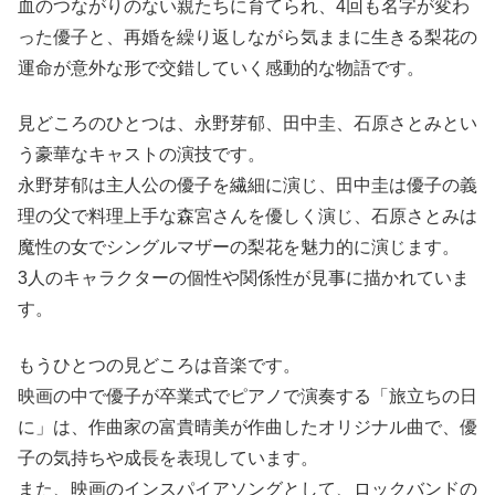
血のつながりのない親たちに育てられ、4回も名字が変わ
った優子と、再婚を繰り返しながら気ままに生きる梨花の
運命が意外な形で交錯していく感動的な物語です。
見どころのひとつは、永野芽郁、田中圭、石原さとみとい
う豪華なキャストの演技です。
永野芽郁は主人公の優子を繊細に演じ、田中圭は優子の義
理の父で料理上手な森宮さんを優しく演じ、石原さとみは
魔性の女でシングルマザーの梨花を魅力的に演じます。
3人のキャラクターの個性や関係性が見事に描かれていま
す。
もうひとつの見どころは音楽です。
映画の中で優子が卒業式でピアノで演奏する「旅立ちの日
に」は、作曲家の富貴晴美が作曲したオリジナル曲で、優
子の気持ちや成長を表現しています。
また、映画のインスパイアソングとして、ロックバンドの