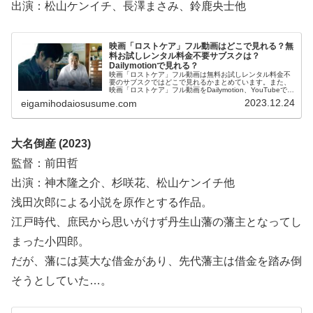
出演：松山ケンイチ、長澤まさみ、鈴鹿央士他
映画「ロストケア」フル動画はどこで見れる？無
料お試しレンタル料金不要サブスクは？
Dailymotionで見れる？
映画「ロストケア」フル動画は無料お試しレンタル料金不
要のサブスクではどこで見れるかまとめています。また、
映画「ロストケア」フル動画をDailymotion、YouTubeで見
れるかも調べています。そして、映画「ロストケア」の作
2023.12.24
eigamihodaiosusume.com
品情報・あらすじについてもお伝えしていますので、動画
配信サービス選びや映画本編を見る前の予備知識として役
立ててください。
大名倒産 (2023)
監督：前田哲
出演：神木隆之介、杉咲花、松山ケンイチ他
浅田次郎による小説を原作とする作品。
江戸時代、庶民から思いがけず丹生山藩の藩主となってし
まった小四郎。
だが、藩には莫大な借金があり、先代藩主は借金を踏み倒
そうとしていた…。