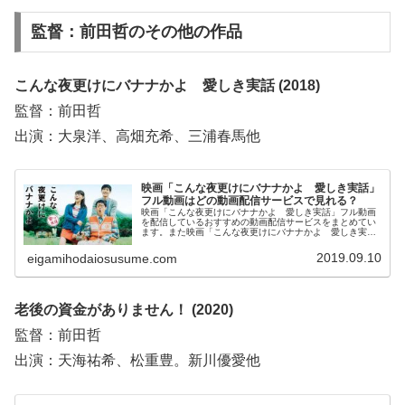
監督：前田哲のその他の作品
こんな夜更けにバナナかよ 愛しき実話 (2018)
監督：前田哲
出演：大泉洋、高畑充希、三浦春馬他
映画「こんな夜更けにバナナかよ 愛しき実話」
フル動画はどの動画配信サービスで見れる？
映画「こんな夜更けにバナナかよ 愛しき実話」フル動画
を配信しているおすすめの動画配信サービスをまとめてい
ます。また映画「こんな夜更けにバナナかよ 愛しき実
話」のあらすじ、スタッフ・キャスト、原作ノンフィクシ
ョンについてもお伝えしていますので、動画配信サービス
2019.09.10
eigamihodaiosusume.com
選びや映画本編を見る前の予備知識として役立ててくださ
い。
老後の資金がありません！ (2020)
監督：前田哲
出演：天海祐希、松重豊。新川優愛他