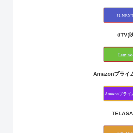
U-NE
dTV(
Lemi
Amazonプライ
Amazonプ
TELAS