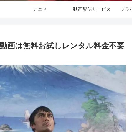
アニメ
動画配信サービス
プラ
動画は無料お試しレンタル料金不要