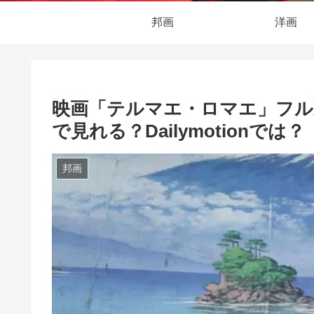
邦画
洋画
映画「テルマエ・ロマエ」フル
で見れる？Dailymotionでは？
邦画