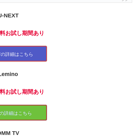
U-NEXT
料お試し期間あり
XTの詳細はこちら
Lemino
料お試し期間あり
noの詳細はこちら
DMM TV