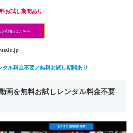
料お試し期間あり
TVの詳細はこちら
usic.jp
ンタル料金不要／無料お試し期間あり
動画を無料お試しレンタル料金不要