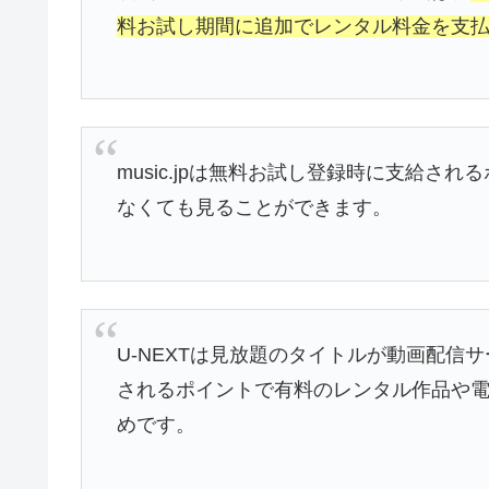
料お試し期間に追加でレンタル料金を支
music.jpは無料お試し登録時に支給
なくても見ることができます。
U-NEXTは見放題のタイトルが動画配信
されるポイントで有料のレンタル作品や
めです。