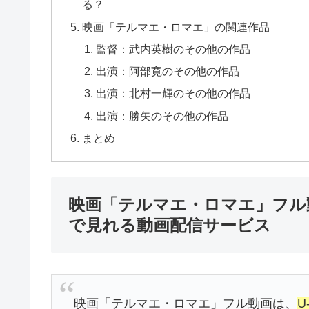
る？
映画「テルマエ・ロマエ」の関連作品
監督：武内英樹のその他の作品
出演：阿部寛のその他の作品
出演：北村一輝のその他の作品
出演：勝矢のその他の作品
まとめ
映画「テルマエ・ロマエ」フル
で見れる動画配信サービス
映画「テルマエ・ロマエ」フル動画は、
U