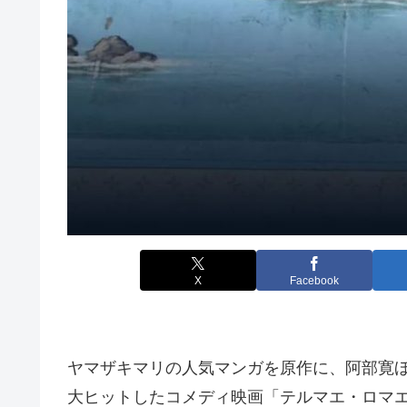
X
Facebook
ヤマザキマリの人気マンガを原作に、阿部寛ほ
大ヒットしたコメディ映画「テルマエ・ロマ