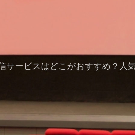
信サービスはどこがおすすめ？人