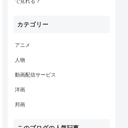
で見れる？
カテゴリー
アニメ
人物
動画配信サービス
洋画
邦画
このブログの人気記事