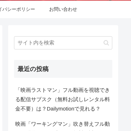
イバシーポリシー
お問い合わせ
最近の投稿
「映画ラストマン」フル動画を視聴でき
る配信サブスク（無料お試しレンタル料
金不要）は？Dailymotionで見れる？
映画「ワーキングマン」吹き替えフル動