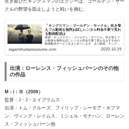
生き延びたキングスマンのエグジーは、ゴールデン・サー
クルの野望を阻止しようと戦いを挑む。
「キングスマン：ゴールデン・サークル」吹き替
えフル動画を無料お試しレンタル料金不要で見れ
る動画配信は
映画「キングスマン：ゴールデン・サークル」吹き替えフ
ル動画を無料お試しレンタル料金不要で見れるおすすめの
動画配信サービスをまとめています。また映画「キングス
マン：ゴールデン・サークル」のあらすじ、スタッフ・キ
2020.10.29
eigamihodaiosusume.com
ャスト、感想についてもお伝えしていますので、動画配信
サービス選びや映画本編を見る前の予備知識として役立て
てください。
出演：ローレンス・フィッシュバーンのその他
の作品
M：i：Ⅲ（2006）
監督：J・J・エイブラムス
出演：トム・クルーズ、フィリップ・シーモア・ホフマ
ン、ヴィング・レイムス、ミシェル・モナハン、ローレン
ス・フィッシュバーン他