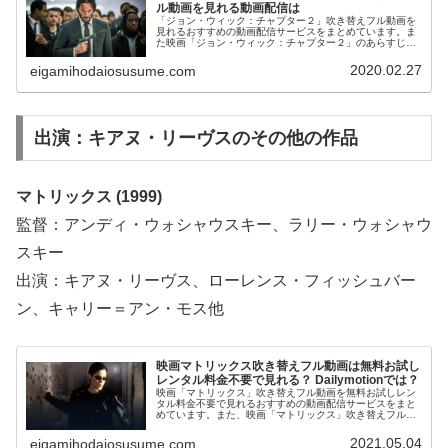
ル動画を見れる動画配信は
「ジョン・ウィック：チャプター２」吹き替えフル動画を
見れるおすすめの動画配信サービスをまとめています。ま
た映画「ジョン・ウィック：チャプター２」のあらすじ、
スタッフ・キャストについてもお伝えしていますので、動
画配信サービス選びや映画本編を見る前の予備知識として
2020.02.27
eigamihodaiosusume.com
役立ててください。
出演：キアヌ・リーヴスのその他の作品
マトリックス (1999)
監督：アンディ・ウォシャウスキー、ラリー・ウォシャウ
スキー
出演：キアヌ・リーヴス、ローレンス・フィッシュバー
ン、キャリー＝アン・モス他
映画マトリックス吹き替えフル動画は無料お試し
レンタル料金不要で見れる？ Dailymotionでは？
映画「マトリックス」吹き替えフル動画を無料お試しレン
タル料金不要で見れるおすすめの動画配信サービスをまと
めています。また、映画「マトリックス」吹き替えフル動
画をDailymotion、パンドラ、YouTubeで見れるかも調べて
います。そして、映画「マトリックス」の作品情報・あら
2021.05.04
eigamihodaiosusume.com
すじ・感想についてもお伝えしていますので、動画配信サ