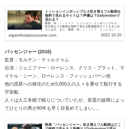
ミッションインポッシブル３吹き替えフル動画を
無料で見れるサイトは？声優は？Dailymotionで
見れる？
映画「Ｍ：ｉ：ＩＩＩ ミッション：インポッシブル３」
吹き替えフル動画を無料で見れる動画配信サイトをまとめ
ています。また、映画「Ｍ：ｉ：ＩＩＩ ミッション：イ
ンポッシブル３」吹き替え版の声優、フル動画を
2022.10.20
eigamihodaiosusume.com
Dailymotion、パンドラ、YouTubeで見れるかも調べていま
す。そして、映画「Ｍ：ｉ：ＩＩＩ ミッション：インポ
ッシブル３」の作品情報・あらすじ・感想についてもお伝
えしていますので、動画配信サービス選びや映画本編を見
る前の予備知識として役立ててください。
パッセンジャー (2016)
監督：モルテン・ティルドゥム
出演：ジェニファー・ローレンス、クリス・プラット、マ
イケル・シーン、ローレンス・フィッシュバーン他
他の惑星への移住のため5,000人の人々を乗せて航行する
宇宙船。
人々は人工冬眠で眠りについていたが、装置の故障によっ
てひとりの男が90年も早く目覚めてしまい…。
映画「パッセンジャー」吹き替えフル動画はどこ
で無料で見れる？声優は？Dailymotionで見れ