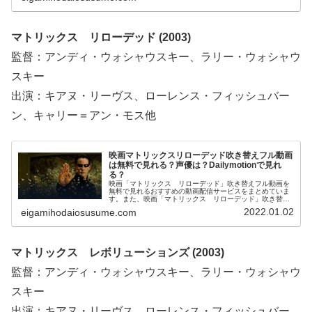
ービス選びや映画本編を見る前の予備知識として役立てて
ください。
マトリックス リローデッド (2003)
監督：アンディ・ウォシャウスキー、ラリー・ウォシャウ
スキー
出演：キアヌ・リーヴス、ローレンス・フィッシュバー
ン、キャリー＝アン・モス他
映画マトリックスリローデッド吹き替えフル動画
は無料で見れる？声優は？Dailymotionで見れ
る？
映画「マトリックス リローデッド」吹き替えフル動画を
無料で見れるおすすめの動画配信サービスをまとめていま
す。また、映画「マトリックス リローデッド」吹き替え
版の声優、フル動画をDailymotion、パンドラ、YouTubeで
2022.01.02
eigamihodaiosusume.com
見れるかも調べています。そして、映画「マトリックス
リローデッド」の作品情報・あらすじ・感想についてもお
伝えしていますので、動画配信サービス選びや映画本編を
見る前の予備知識として役立ててください。
マトリックス レボリューションズ (2003)
監督：アンディ・ウォシャウスキー、ラリー・ウォシャウ
スキー
出演：キアヌ・リーヴス、ローレンス・フィッシュバー