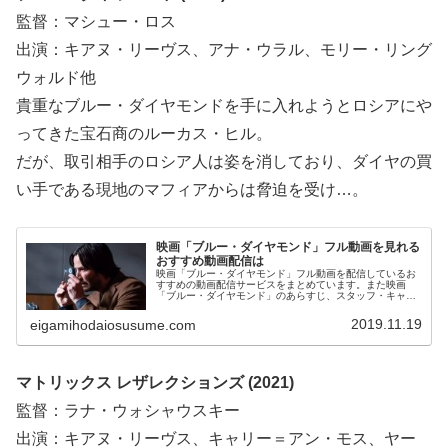
監督：マシュー・ロス
出演：キアヌ・リーヴス、アナ・ウラル、モリー・リング
ウォルド他
貴重なブルー・ダイヤモンドを手に入れようとロシアにや
ってきた宝石商のルーカス・ヒル。
だが、取引相手のロシア人は姿を消しており、ダイヤの買
い手である現地のマフィアからは脅迫を受け…。
映画「ブルー・ダイヤモンド」フル動画を見れる
おすすめ動画配信は
映画「ブルー・ダイヤモンド」フル動画を配信しているお
すすめの動画配信サービスをまとめています。また映画
「ブルー・ダイヤモンド」のあらすじ、スタッフ・キャス
トについてもお伝えしていますので、動画配信サービス選
びや映画本編を見る前の予備知識として役立ててくださ
2019.11.19
eigamihodaiosusume.com
い。
マトリックス レザレクションズ (2021)
監督：ラナ・ウォシャウスキー
出演：キアヌ・リーヴス、キャリー＝アン・モス、ヤー