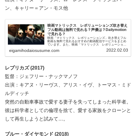
ン、キャリー＝アン・モス他
映画マトリックス レボリューションズ吹き替え
フル動画は無料で見れる？声優は？Dailymotion
で見れる？
映画「マトリックス レボリューションズ」吹き替えフル
動画を無料で見れるおすすめの動画配信サービスをまとめ
ています。また、映画「マトリックス レボリューション
ズ」吹き替え版の声優、フル動画をDailymotion、パンド
2022.02.03
eigamihodaiosusume.com
ラ、YouTubeで見れるかも調べています。そして、映画
「マトリックス レボリューションズ」の作品情報・あら
すじ・感想についてもお伝えしていますので、動画配信サ
ービス選びや映画本編を見る前の予備知識として役立てて
ください。
レプリカズ (2017)
監督：ジェフリー・ナックマノフ
出演：キアヌ・リーヴス、アリス・イヴ、トーマス・ミド
ルディッチ
突然の自動車事故で愛する妻子を失ってしまった科学者。
彼は科学者としての倫理を捨て、愛する家族をクローンと
して再生しようと試みて…。
ブルー・ダイヤモンド (2018)