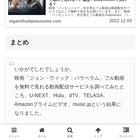
る？
映画「パッセンジャー」吹き替えフル動画は動画配信サー
ビスではどこで無料で見れるか調べています。また、映画
「パッセンジャー」吹き替えフル動画をDailymotion、パン
ドラ、YouTubeで見れるかも調べています。そして、映画
2022.12.03
eigamihodaiosusume.com
「パッセンジャー」の作品情報・あらすじ・感想について
もお伝えしていますので、動画配信サービス選びや映画本
編を見る前の予備知識として役立ててください。
まとめ
いかがでしたでしょうか。
映画「ジョン・ウィック：パラベラム」フル動画
を無料で見れる動画配信サービスを調べてみたと
ころ、U-NEXT、Hulu、dTV、TELASA、
Amazonプライムビデオ、music.jpという結果に
なりました。
メニュー
ホーム
検索
トップ
サイドバー