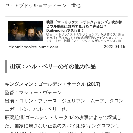
ヤ・アブドゥル＝マティーン二世他
映画「マトリックス レザレクションズ」吹き替
えフル動画は無料で見れる？声優は？
Dailymotionで見れる？
映画「マトリックス レザレクションズ」吹き替えフル動画
を無料で見れるおすすめの動画配信サービスをまとめてい
ます。また、映画「マトリックス レザレクションズ」吹き
替え版の声優、フル動画をDailymotion、パンドラ、
2022.04.15
eigamihodaiosusume.com
YouTubeで見れるかも調べています。そして、映画「マト
リックス レザレクションズ」の作品情報・あらすじ・感想
についてもお伝えしていますので、動画配信サービス選び
や映画本編を見る前の予備知識として役立ててください。
出演：ハル・ベリーのその他の作品
キングスマン：ゴールデン・サークル (2017)
監督：マシュー・ヴォーン
出演：コリン・ファース、ジュリアン・ムーア、タロン・
エガートン、ハル・ベリー他
麻薬組織”ゴールデン・サークル”の攻撃によって壊滅し
た、国家に属さない正義のスパイ組織”キングスマン”。