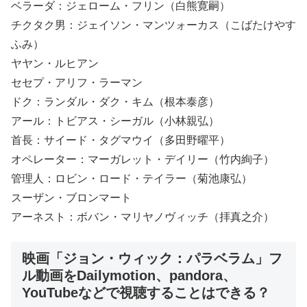
ベラーダ：ジェローム・フリン（白熊寛嗣）
チクタク男：ジェイソン・マンツォーカス（こばたけやす
ふみ）
ヤヤン・ルヒアン
セセプ・アリフ・ラーマン
ドク：ランダル・ダク・キム（根本泰彦）
アール：トビアス・シーガル（小林親弘）
首長：サイード・タグマウイ（多田野曜平）
オペレーター：マーガレット・デイリー（竹内絢子）
管理人：ロビン・ロード・テイラー（菊池康弘）
スーザン・ブロンマート
アーネスト：ボバン・マリヤノヴィッチ（拝真之介）
映画「ジョン・ウィック：パラベラム」フ
ル動画をDailymotion、pandora、
YouTubeなどで視聴することはできる？