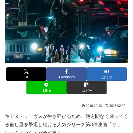
X
Facebook
はてブ
LINE
コピー
2019.12.23
2023.02.20
キアヌ・リーヴスが生き延びるため、絶え間なく襲ってく
る殺し屋を撃退し続ける人気シリーズ第3弾映画「ジョ
ン・ウィック：パラベラム」