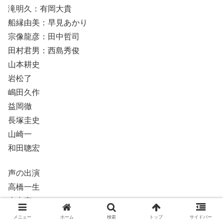
滝明久：有岡大貴
船縁由美：早見あかり
宗像龍彦：田中哲司
田村君男：西島秀俊
山本耕史
岩松了
嶋田久作
益岡徹
長塚圭史
山崎一
和田聰宏
声の出演
高橋一生
山寺宏一
津田健次郎
メニュー
ホーム
検索
トップ
サイドバー