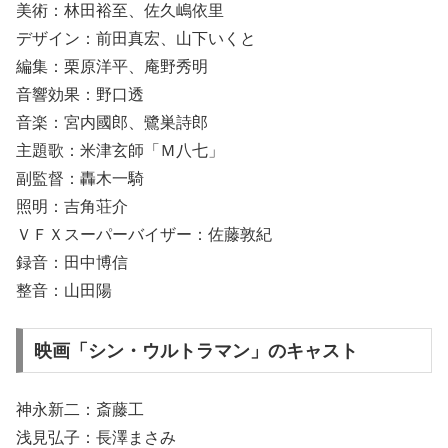
美術：林田裕至、佐久嶋依里
デザイン：前田真宏、山下いくと
編集：栗原洋平、庵野秀明
音響効果：野口透
音楽：宮内國郎、鷺巣詩郎
主題歌：米津玄師「Ｍ八七」
副監督：轟木一騎
照明：吉角荘介
ＶＦＸスーパーバイザー：佐藤敦紀
録音：田中博信
整音：山田陽
映画「シン・ウルトラマン」のキャスト
神永新二：斎藤工
浅見弘子：長澤まさみ