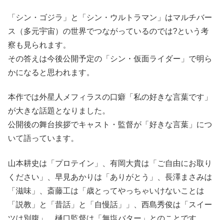
「シン・ゴジラ」と「シン・ウルトラマン」はマルチバー
ス（多元宇宙）の世界でつながっているのでは?という考
察も見られます。
その答えは今後公開予定の「シン・仮面ライダー」で明ら
かになると思われます。
本作では外星人メフィラスの口癖「私の好きな言葉です」
が大きな話題となりました。
公開後の舞台挨拶でキャスト・監督が「好きな言葉」につ
いて語っています。
山本耕史は「プロテイン」、有岡大貴は「ご自由にお取り
ください」、早見あかりは「ありがとう」、長澤まさみは
「滋味」、斎藤工は「歳とってやっちゃいけないことは
「説教」と「昔話」と「自慢話」」、西島秀俊は「スイー
ツは別腹」、樋口監督は「無塩バター」とのことです。