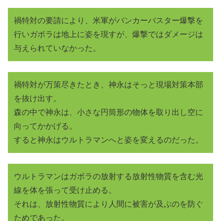
禍特対の要請により、米軍がバンカーバスター爆撃を
行いガボラは地上に姿を現すが、爆撃ではダメージは
与えられていなかった。
禍特対が万策尽きたとき、神永はそっと現場対策本部
を抜け出す。
森の中で神永は、小さな円筒形の物体を取り出し空に
向ってかかげる。
すると神永はウルトラマンへと姿を変えるのだった。
ウルトラマンはガボラの放射する放射性物質を含む光
線を体を張って受け止める。
それは、放射性物質により人間に被害が及ぶのを防ぐ
ためであった。