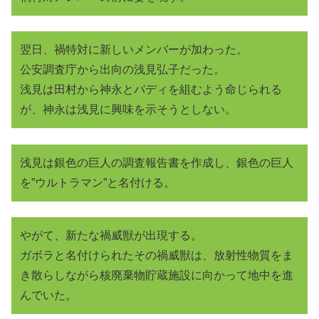
翌日、禍特対に新しいメンバーが加わった。
公安調査庁から出向の浅見弘子だった。
浅見は田村から神永とバディを組むよう命じられる
が、神永は浅見に興味を示そうとしない。
浅見は銀色の巨人の調査報告書を作成し、銀色の巨人
を”ウルトラマン”と名付ける。
やがて、新たな禍威獣が出現する。
ガボラと名付けられたその禍威獣は、放射性物質をま
き散らしながら核廃棄物貯蔵施設に向かって地中を進
んでいた。