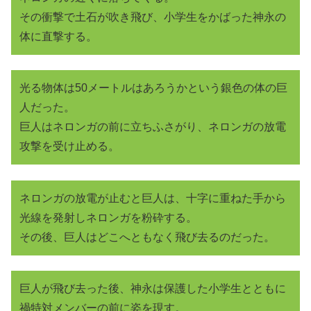
その衝撃で土石が吹き飛び、小学生をかばった神永の
体に直撃する。
光る物体は50メートルはあろうかという銀色の体の巨
人だった。
巨人はネロンガの前に立ちふさがり、ネロンガの放電
攻撃を受け止める。
ネロンガの放電が止むと巨人は、十字に重ねた手から
光線を発射しネロンガを粉砕する。
その後、巨人はどこへともなく飛び去るのだった。
巨人が飛び去った後、神永は保護した小学生とともに
禍特対メンバーの前に姿を現す。