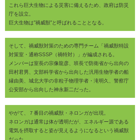
これら巨大生物による災害に備えるため、政府は防災
庁を設立。
巨大生物は”禍威獣”と呼ばれることとなる。
そして、禍威獣対策のための専門チーム「禍威獣特設
対策室・通称SSSP（禍特対）」が編成される。
メンバーは室長の宗像龍彦、班長で防衛省から出向の
田村君男、文部科学省から出向した汎用生物学者の船
縁由美、城北大学の非粒子物理学者・滝明久、警察庁
公安部から出向した神永新二だった。
やがて、７番目の禍威獣・ネロンガが出現。
ネロンガは通常は体が透明だが、エネルギー源である
電気を摂取すると姿が見えるようになるという禍威獣
だった。