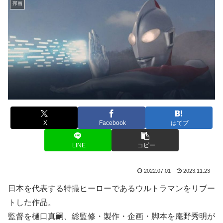
邦画
X
Facebook
はてブ
LINE
コピー
2022.07.01
2023.11.23
日本を代表する特撮ヒーローであるウルトラマンをリブー
トした作品。
監督を樋口真嗣、総監修・製作・企画・脚本を庵野秀明が