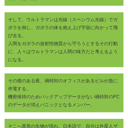
そして、ウルトラマンは光線（スペシウム光線）でガ
ボラを倒し、ガボラの体を抱え上げ宇宙に向かって飛
び去る。
人間をガボラの放射性物質から守ろうとするその行動
に、人々はウルトラマンは人間の味方だと考えるよう
になる。
その後のある夜、禍特対のオフィスがあるビルが急に
停電する。
機密保持のためバックアップデータがない禍特対のPC
のデータが消えパニックとなるメンバー。
そこへ異形の生物が現れ、日本語で、自分は外星人ザ