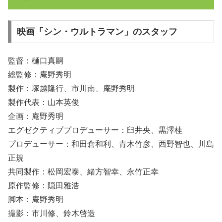
映画「シン・ウルトラマン」のスタッフ
監督：樋口真嗣
総監修：庵野秀明
製作：塚越隆行、市川南、庵野秀明
製作代表：山本英俊
企画：庵野秀明
エグゼクティブプロデューサー：臼井央、黒澤桂
プロデューサー：和田倉和利、青木竹彦、西野智也、川島
正規
共同製作：松岡宏泰、緒方智幸、永竹正幸
原作監修：隠田雅浩
脚本：庵野秀明
撮影：市川修、鈴木啓造