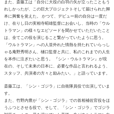
また、斎藤工は「自分に大役の白羽の矢が立ったこともう
れしかったが、この巨大プロジェクトそして届けられた脚
本に興奮を覚えた。 かつて、デビュー前の自分は一度だ
け、在りし日の実相寺昭雄監督にお会いし、当時の「ウル
トラマン」の様々なエピソードを聞かせていただいたこと
は、全てこの役を演じること繋がっていたように思う。
「ウルトラマン」への人並外れた情熱を持たれていらっし
ゃる庵野秀明さん、樋口監督と共に、私のこれまでの人生
を本作に注ぎたいと思う。 『シン・ウルトラマン』が現
在の、そして未来の日本に、必要な作品と言われるよう、
スタッフ、共演者の方々と励みたい。」と語っています。
斎藤工は、「シン・ゴジラ」に自衛隊員役で出演していま
す。
また、竹野内豊が「シン・ゴジラ」での首相補佐官役をほ
うふつとさせる役で、そして、「シン・ゴジラ」でゴジラ