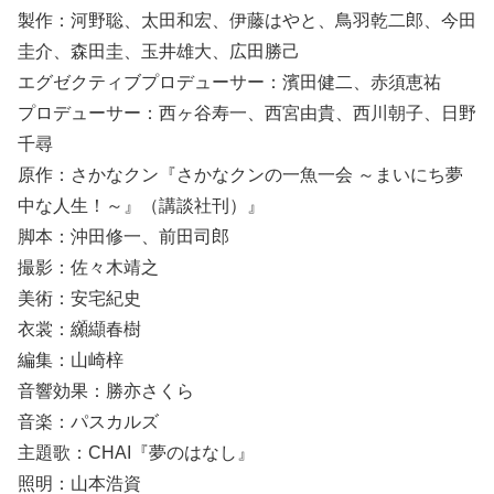
製作：河野聡、太田和宏、伊藤はやと、鳥羽乾二郎、今田
圭介、森田圭、玉井雄大、広田勝己
エグゼクティブプロデューサー：濱田健二、赤須恵祐
プロデューサー：西ヶ谷寿一、西宮由貴、西川朝子、日野
千尋
原作：さかなクン『さかなクンの一魚一会 ～まいにち夢
中な人生！～』（講談社刊）』
脚本：沖田修一、前田司郎
撮影：佐々木靖之
美術：安宅紀史
衣裳：纐纈春樹
編集：山崎梓
音響効果：勝亦さくら
音楽：パスカルズ
主題歌：CHAI『夢のはなし』
照明：山本浩資