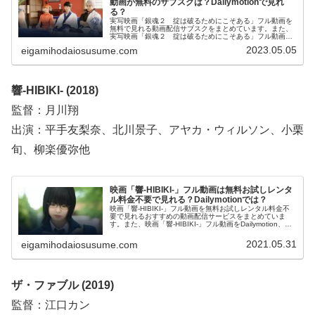
動画が無料のサブスクは？Dailymotionで見れ
る？
実写映画「銀魂２ 掟は破るためにこそある」フル動画を
無料で見れる動画配信サブスクをまとめています。また、
実写映画「銀魂２ 掟は破るためにこそある」フル動画を
Dailymotion、YouTubeで見れるかも調べています。そし
2023.05.05
eigamihodaiosusume.com
て、実写映画「銀魂２ 掟は破るためにこそある」の作品
情報・あらすじ・感想についてもお伝えしていますので、
動画配信サービス選びや映画本編を見る前の予備知識とし
て役立ててください。
響-HIBIKI- (2018)
監督：月川翔
出演：平手友梨奈、北川景子、アヤカ・ウィルソン、小栗
旬、柳楽優弥他
映画「響-HIBIKI-」フル動画は無料お試しレンタ
ル料金不要で見れる？Dailymotionでは？
映画「響-HIBIKI-」フル動画を無料お試しレンタル料金不
要で見れるおすすめの動画配信サービスをまとめていま
す。また、映画「響-HIBIKI-」フル動画をDailymotion、
YouTubeで見れるかも調べています。そして、映画「響-
HIBIKI-」の作品情報、あらすじ、感想についてもお伝えし
2021.05.31
eigamihodaiosusume.com
ていますので、動画配信サービス選びや映画本編を見る前
の予備知識として役立ててください。
ザ・ファブル (2019)
監督：江口カン