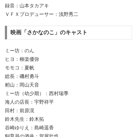
録音：山本タカアキ
ＶＦＸプロデューサー：浅野秀二
映画「さかなのこ」のキャスト
ミー坊：のん
ヒヨ：柳楽優弥
モモコ：夏帆
総長：磯村勇斗
籾山：岡山天音
ミー坊（幼少期）：西村瑞季
海人の店長：宇野祥平
田村：前原滉
鈴木先生：鈴木拓
谷崎ゆりえ：島崎遥香
飼育員の酒井：賀屋壮也