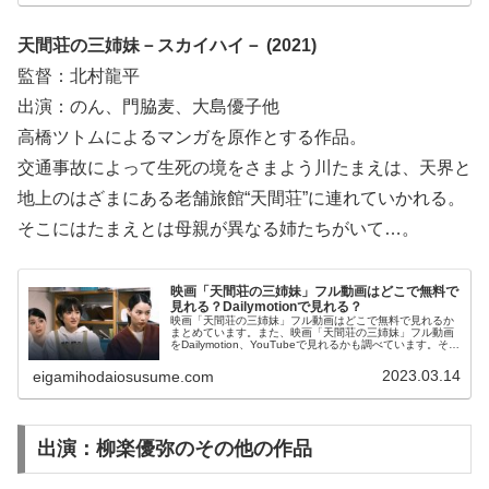
見る前の予備知識として役立ててください。
天間荘の三姉妹－スカイハイ－ (2021)
監督：北村龍平
出演：のん、門脇麦、大島優子他
高橋ツトムによるマンガを原作とする作品。
交通事故によって生死の境をさまよう川たまえは、天界と
地上のはざまにある老舗旅館“天間荘”に連れていかれる。
そこにはたまえとは母親が異なる姉たちがいて…。
映画「天間荘の三姉妹」フル動画はどこで無料で
見れる？Dailymotionで見れる？
映画「天間荘の三姉妹」フル動画はどこで無料で見れるか
まとめています。また、映画「天間荘の三姉妹」フル動画
をDailymotion、YouTubeで見れるかも調べています。そし
て、映画「天間荘の三姉妹」の作品情報・あらすじについ
てもお伝えしていますので、動画配信サービス選びや映画
2023.03.14
eigamihodaiosusume.com
本編を見る前の予備知識として役立ててください。
出演：柳楽優弥のその他の作品