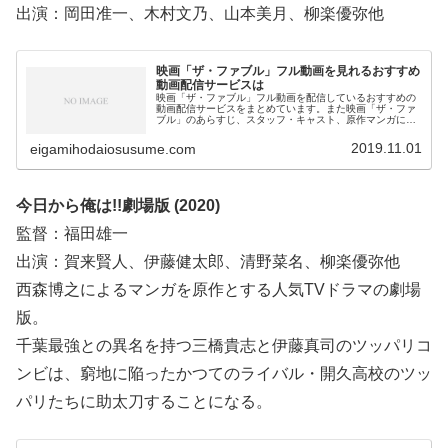
出演：岡田准一、木村文乃、山本美月、柳楽優弥他
映画「ザ・ファブル」フル動画を見れるおすすめ
動画配信サービスは
映画「ザ・ファブル」フル動画を配信しているおすすめの
動画配信サービスをまとめています。また映画「ザ・ファ
ブル」のあらすじ、スタッフ・キャスト、原作マンガにつ
いてもお伝えしていますので、動画配信サービス選びや映
画本編を見る前の予備知識として役立ててください。
2019.11.01
eigamihodaiosusume.com
今日から俺は!!劇場版 (2020)
監督：福田雄一
出演：賀来賢人、伊藤健太郎、清野菜名、柳楽優弥他
西森博之によるマンガを原作とする人気TVドラマの劇場
版。
千葉最強との異名を持つ三橋貴志と伊藤真司のツッパリコ
ンビは、窮地に陥ったかつてのライバル・開久高校のツッ
パリたちに助太刀することになる。