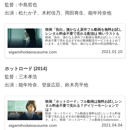
監督：中島哲也
出演：松たか子、木村佳乃、岡田将生、能年玲奈他
映画「告白」湊かなえ原作フル動画を無料お試し
レンタル料金不要で見れる配信は 怖いラストも
映画「告白」湊かなえ原作フル動画を無料お試しレンタル
料金不要で見れるおすすめの動画配信サービスをまとめて
います。また映画「告白」湊かなえ原作の作品情報やあら
すじ・怖いラストについてもお伝えしていますので、動画
配信サービス選びや映画本編を見る前の予備知識として役
2021.01.10
eigamihodaiosusume.com
立ててください。
ホットロード (2014)
監督：三木孝浩
出演：能年玲奈、登坂広臣、鈴木亮平他
映画「ホットロード」フル動画は無料お試しレン
タル料金不要で見れる？デイリーモーションで
は？
映画「ホットロード」フル動画を無料お試しレンタル料金
不要で見れるおすすめの動画配信サービスをまとめていま
す。また、映画「ホットロード」フル動画をDailymotion、
パンドラ、YouTubeで見れるかも調べています。そして、
2021.04.04
eigamihodaiosusume.com
映画「ホットロード」の作品情報やあらすじについてもお
伝えしていますので、動画配信サービス選びや映画本編を