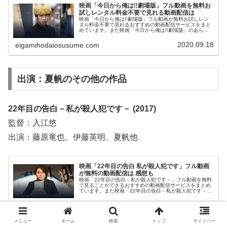
映画「今日から俺は!!劇場版」フル動画を無料お
試しレンタル料金不要で見れる動画配信は
映画「今日から俺は!!劇場版」フル動画が無料お試しレン
タル料金不要で見れるおすすめの動画配信サービスをまと
めています。また映画「今日から俺は!!劇場版」のあらす
じ、スタッフ・キャストについてもお伝えしていますの
で、動画配信サービス選びや映画本編を見る前の予備知識
2020.09.18
eigamihodaiosusume.com
として役立ててください。
出演：夏帆のその他の作品
22年目の告白－私が殺人犯です－ (2017)
監督：入江悠
出演：藤原竜也、伊藤英明、夏帆他
映画「22年目の告白 私が殺人犯です」フル動画
が無料の動画配信は 感想も
映画「22年目の告白－私が殺人犯です－」フル動画を無料
で見ることができるおすすめの動画配信サービスをまとめ
ています。また映画「22年目の告白－私が殺人犯です－」
のあらすじ、スタッフ・キャストや感想についてもお伝え
していますので、動画配信サービス選びや映画本編を見る
2020.05.04
eigamihodaiosusume.com
前の予備知識として役立ててください。
メニュー
ホーム
検索
トップ
サイドバー