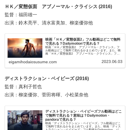
ＨＫ／変態仮面 アブノーマル・クライシス (2016)
監督：福田雄一
出演：鈴木亮平、清水富美加、柳楽優弥他
映画「ＨＫ／変態仮面2」フル動画はどこで無料
で見れる？Dailymotionで見れる？
映画「ＨＫ／変態仮面2 アブノーマル・クライシス」フ
ル動画はどこで無料で見れるかまとめています。また、映
画「ＨＫ／変態仮面2 アブノーマル・クライシス」フル
動画をDailymotion、YouTubeで見れるかも調べています。
そして、映画「ＨＫ／変態仮面2 アブノーマル・クライ
2023.06.03
eigamihodaiosusume.com
シス」の作品情報・あらすじ・感想についてもお伝えして
いますので、動画配信サービス選びや映画本編を見る前の
予備知識として役立ててください。
ディストラクション・ベイビーズ (2016)
監督：真利子哲也
出演：柳楽優弥、菅田将暉、小松菜奈他
ディストラクション・ベイビーズフル動画はどこ
で無料で見れる？意味は？Dailymotion・
pandoraで見れる？
映画「ディストラクション・ベイビーズ」フル動画はどこ
で無料で見れるかをまとめています。また、映画「ディス
トラクション・ベイビーズ」フル動画をDailymotion、パン