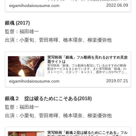
ドラ、YouTubeで見れるかも調べています。そして、映画
2022.06.09
eigamihodaiosusume.com
「ディストラクション・ベイビーズ」の作品情報・あらす
じ・感想についてもお伝えしていますので、動画配信サー
ビス選びや映画本編を見る前の予備知識として役立ててく
ださい。
銀魂 (2017)
監督：福田雄一
出演：小栗旬、菅田将暉、橋本環奈、柳楽優弥他
実写映画「銀魂」フル動画を見れるおすすめ見放
題サイトは
実写映画「銀魂」フル動画を配信しているおすすめの動画
配信サービスをまとめています。また実写映画「銀魂」の
ストーリー、スタッフ・キャスト、原作マンガやTVアニメ
についてもお伝えしていますので、動画配信サービス選び
や映画本編を見る前の予備知識として役立ててください。
2019.07.21
eigamihodaiosusume.com
銀魂２ 掟は破るためにこそある(2018)
監督：福田雄一
出演：小栗旬、菅田将暉、橋本環奈、柳楽優弥他
実写映画「銀魂２掟は破るためにこそある」フル