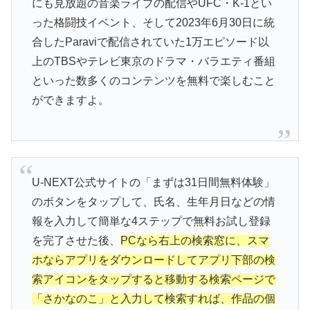
にも見放題の音楽ライブの配信やUFC・K-1とい
った格闘技イベント、そして2023年6月30日に統
合したParaviで配信されていた1万エピソード以
上のTBSやテレビ東京のドラマ・バラエティ番組
といった数多くのコンテンツを無料で楽しむこと
ができますよ。
U-NEXT公式サイトの「まずは31日間無料体験」
のボタンをタップして、氏名、生年月日などの情
報を入力して簡単な4ステップで無料お試し登録
を完了させた後、
PCなら右上の検索窓に、スマ
ホならアプリをダウンロードしてアプリ下部の検
索アイコンをタップすると移動する検索ページで
「さかなのこ」と入力して検索すれば、作品の個