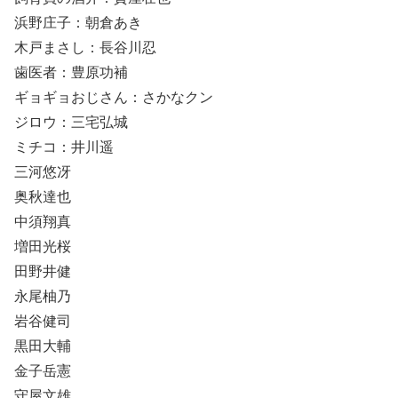
浜野庄子：朝倉あき
木戸まさし：長谷川忍
歯医者：豊原功補
ギョギョおじさん：さかなクン
ジロウ：三宅弘城
ミチコ：井川遥
三河悠冴
奥秋達也
中須翔真
増田光桜
田野井健
永尾柚乃
岩谷健司
黒田大輔
金子岳憲
守屋文雄