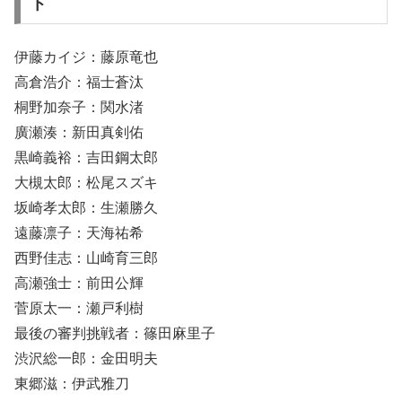
ト
伊藤カイジ：藤原竜也
高倉浩介：福士蒼汰
桐野加奈子：関水渚
廣瀬湊：新田真剣佑
黒崎義裕：吉田鋼太郎
大槻太郎：松尾スズキ
坂崎孝太郎：生瀬勝久
遠藤凛子：天海祐希
西野佳志：山崎育三郎
高瀬強士：前田公輝
菅原太一：瀬戸利樹
最後の審判挑戦者：篠田麻里子
渋沢総一郎：金田明夫
東郷滋：伊武雅刀