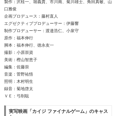
製作：沢桂一、堀義貴、市川南、菊川雄士、角田真敏、山
口雅俊
企画プロデュース：藤村直人
エグゼクティブプロデューサー：伊藤響
制作プロデューサー：渡邉浩仁、小泉守
原作：福本伸行
脚本：福本伸行、徳永友一
撮影：小原崇資
美術：樫山智恵子
編集：佐藤崇
音楽：菅野祐悟
照明：木村明生
録音：菊地啓太
ＶＥ：弓削聡
実写映画「カイジ ファイナルゲーム」のキャス