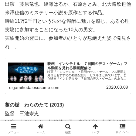
出演：藤原竜也、綾瀬はるか、石原さとみ、北大路欣也他
米澤穂信のミステリー小説を原作とする作品。
時給11万2千円という法外な報酬に魅力を感じ、ある心理
実験に参加することになった10人の男女。
実験開始の翌日に、参加者のひとりが息絶えた姿で発見さ
れ…。
映画「インシテミル ７日間のデス・ゲーム」フ
ル動画を見れる動画配信は
映画「インシテミル ７日間のデス・ゲーム」フル動画を
見れるおすすめの動画配信サービスをまとめています。ま
た映画「インシテミル ７日間のデス・ゲーム」のあらす
じ、スタッフ・キャストについてもお伝えしていますの
で、動画配信サービス選びや映画本編を見る前の予備知識
2020.03.09
eigamihodaiosusume.com
として役立ててください。
藁の楯 わらのたて (2013)
監督：三池崇史
出演：大沢たかお、松嶋菜々子、岸谷五朗、藤原竜也他
メニュー
ホーム
検索
トップ
サイドバー