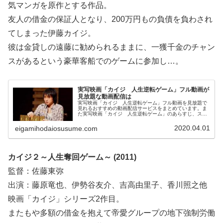
気マンガを原作とする作品。
友人の借金の保証人となり、200万円もの負債を負わされ
てしまった伊藤カイジ。
彼は金貸しの遠藤に勧められるままに、一獲千金のチャン
スがあるという豪華客船でのゲームに参加し…。
実写映画「カイジ 人生逆転ゲーム」フル動画が
見放題な動画配信は
実写映画「カイジ 人生逆転ゲーム」フル動画を見放題で
見れるおすすめの動画配信サービスをまとめています。ま
た実写映画「カイジ 人生逆転ゲーム」のあらすじ、スタ
ッフ・キャストについてもお伝えしていますので、動画配
信サービス選びや映画本編を見る前の予備知識として役立
2020.04.01
eigamihodaiosusume.com
ててください。
カイジ２～人生奪回ゲーム～ (2011)
監督：佐藤東弥
出演：藤原竜也、伊勢谷友介、吉高由里子、香川照之他
映画「カイジ」シリーズ2作目。
またもや多額の借金を抱えて帝愛グループの地下強制労働