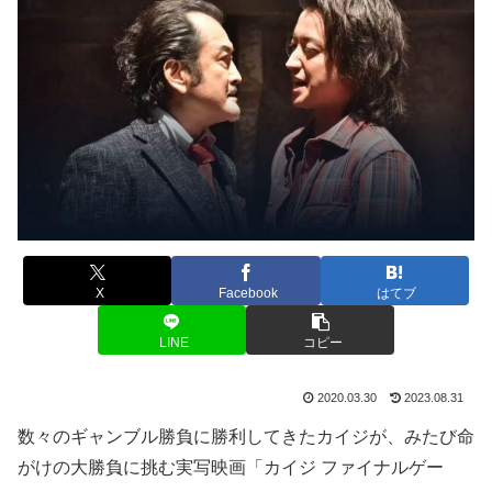
X
Facebook
はてブ
LINE
コピー
2020.03.30
2023.08.31
数々のギャンブル勝負に勝利してきたカイジが、みたび命
がけの大勝負に挑む実写映画「カイジ ファイナルゲー