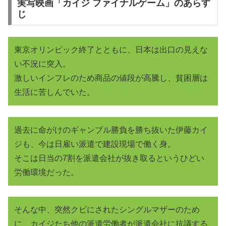
実写映画「カイジ ファイナルゲーム」のあらす
じ
東京オリンピック終了とともに、日本は出口の見えな
い不況に突入。
激しいインフレのため商品の値段が高騰し、貧困層は
生活に苦しんでいた。
過去に命がけのギャンブル勝負を勝ち抜いた伊藤カイ
ジも、今は日雇い派遣で建設現場で働く身。
そこは日当の7割を派遣会社が抜き取るというひどい
労働環境だった。
そんな中、突然クビにされたシングルマザーのため
に、カイジたち他の派遣労働者が派遣会社に抗議する