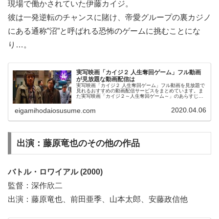
現場で働かされていた伊藤カイジ。
彼は一発逆転のチャンスに賭け、帝愛グループの裏カジノ
にある通称”沼”と呼ばれる恐怖のゲームに挑むことにな
り…。
実写映画「カイジ２ 人生奪回ゲーム」フル動画
が見放題な動画配信は
実写映画「カイジ２ 人生奪回ゲーム」フル動画を見放題で
見れるおすすめの動画配信サービスをまとめています。ま
た実写映画「カイジ２～人生奪回ゲーム～」のあらすじ、
スタッフ・キャストについてもお伝えしていますので、動
画配信サービス選びや映画本編を見る前の予備知識として
2020.04.06
eigamihodaiosusume.com
役立ててください。
出演：藤原竜也のその他の作品
バトル・ロワイアル (2000)
監督：深作欣二
出演：藤原竜也、前田亜季、山本太郎、安藤政信他