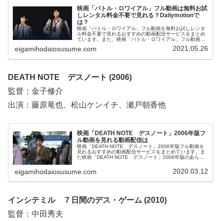
映画「バトル・ロワイアル」フル動画は無料お試
しレンタル料金不要で見れる？Dailymotionで
は？
映画「バトル・ロワイアル」フル動画を無料お試しレンタ
ル料金不要で見れるおすすめの動画配信サービスをまとめ
ています。また、映画「バトル・ロワイアル」フル動画を
Dailymotion、pandora、YouTubeで見れるかも調べていま
2021.05.26
eigamihodaiosusume.com
す。そして、映画「バトル・ロワイアル」の作品情報、あ
らすじについてもお伝えしていますので、動画配信サービ
ス選びや映画本編を見る前の予備知識として役立ててくだ
さい。
DEATH NOTE デスノート (2006)
監督：金子修介
出演：藤原竜也、松山ケンイチ、瀬戸朝香他
映画「DEATH NOTE デスノート」2006年版フ
ル動画を見れる動画配信は
映画「DEATH NOTE デスノート」2006年版フル動画を
見れるおすすめの動画配信サービスをまとめています。ま
た映画「DEATH NOTE デスノート」2006年版のあらす
じ、スタッフ・キャストについてもお伝えしていますの
で、動画配信サービス選びや映画本編を見る前の予備知識
2020.03.12
eigamihodaiosusume.com
として役立ててください。
インシテミル ７日間のデス・ゲーム (2010)
監督：中田秀夫