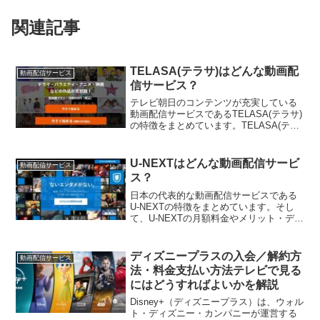
関連記事
TELASA(テラサ)はどんな動画配
動画配信サービス
信サービス？
テレビ朝日のコンテンツが充実している
動画配信サービスであるTELASA(テラサ)
の特徴をまとめています。TELASA(テラ
サ)の料金やメリット・デメリット、無料
お試しの登録方法を知ることができます
から、TELASA(テラサ)の利用を検討して
U-NEXTはどんな動画配信サービ
動画配信サービス
いたら、参考にしてみてください。
ス？
日本の代表的な動画配信サービスである
U-NEXTの特徴をまとめています。そし
て、U-NEXTの月額料金やメリット・デメ
リット、口コミ、無料お試しの登録方法
もお伝えします。U-NEXTの利用を検討し
ているなら参考にしてみてください。
ディズニープラスの入会／解約方
動画配信サービス
法・料金支払い方法テレビで見る
にはどうすればよいかを解説
Disney+（ディズニープラス）は、ウォル
ト・ディズニー・カンパニーが運営する