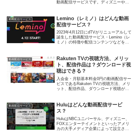
動画配信サービスです。ディズニーやピ
クサーのアニメ、マーベル作品や「スタ
ー・ウォーズ」シリーズ、そして2024年
度のエミー賞・ゴールデングローブ賞を
Lemino（レミノ）はどんな動画
動画配信サービス
受賞して話題...
配信サービス？
2023年4月12日にdTVがリニューアルして
誕生した動画配信サービス・Lemino（レ
ミノ）の特徴や配信コンテンツなどを紹
介しています。動画配信サービス選びの
参考にしてください。
Rakuten TVの視聴方法、メリッ
動画配信サービス
ト、配信作品は？ダウンロード視
聴はできる？
入会金・月額基本料金0円の動画配信サー
ビスであるRakuten TVの視聴方法、メリ
ット、配信作品、ダウンロード視聴がで
きるかをお伝えしています。Rakuten TV
に興味を持たれている方は参考にしてく
ださい。
Huluはどんな動画配信サービ
動画配信サービス
ス？
HuluはNBCユニバーサル、ディズニー、
FOXエンターテイメントといったアメリ
カの大手メディア企業によって設立され
た動画配信サービスです。日本でのサー
ビス開始は2011年で、2014年に運営が日