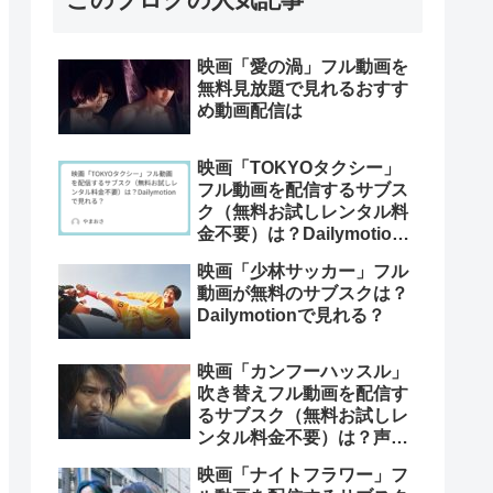
映画「愛の渦」フル動画を
無料見放題で見れるおすす
め動画配信は
映画「TOKYOタクシー」
フル動画を配信するサブス
ク（無料お試しレンタル料
金不要）は？Dailymotion
で見れる？
映画「少林サッカー」フル
動画が無料のサブスクは？
Dailymotionで見れる？
映画「カンフーハッスル」
吹き替えフル動画を配信す
るサブスク（無料お試しレ
ンタル料金不要）は？声優
は？Dailymotionで見れ
映画「ナイトフラワー」フ
る？