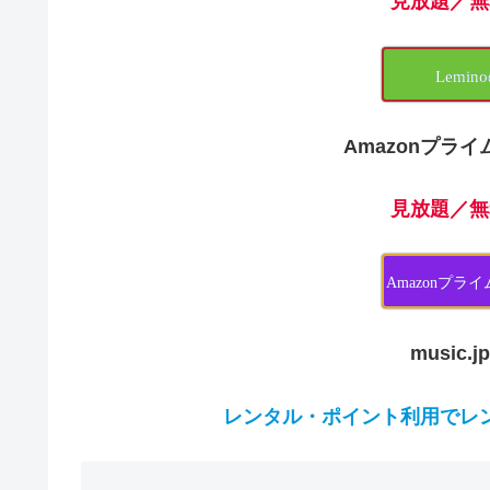
見放題
／無
Lemi
Amazonプライ
見放題
／無
Amazonプ
music.
レンタル・ポイント利用でレ