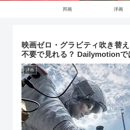
邦画
洋画
映画ゼロ・グラビティ吹き替え
不要で見れる？ Dailymotion
洋画