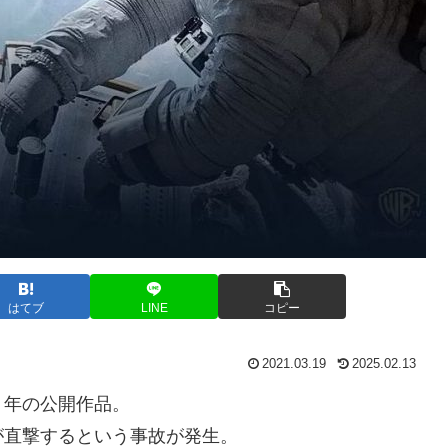
はてブ
LINE
コピー
2021.03.19
2025.02.13
３年の公開作品。
が直撃するという事故が発生。