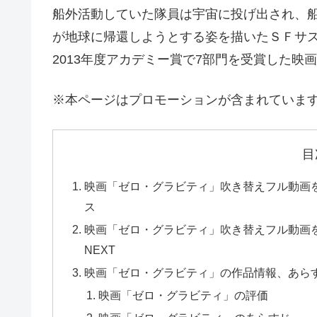
船外活動していた隊員は宇宙に投げ出され、
が地球に帰還しようとする姿を描いたＳＦサ
2013年度アカデミー賞で7部門を受賞した映
※本ページはプロモーションが含まれていま
目
映画「ゼロ・グラビティ」吹き替えフル動画
ス
映画「ゼロ・グラビティ」吹き替えフル動画
NEXT
映画「ゼロ・グラビティ」の作品情報、あら
映画「ゼロ・グラビティ」の評価