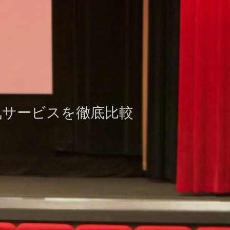
気サービスを徹底比較