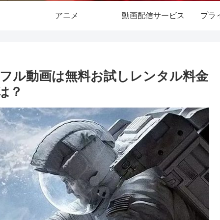
アニメ
動画配信サービス
プラ
フル動画は無料お試しレンタル料金
では？