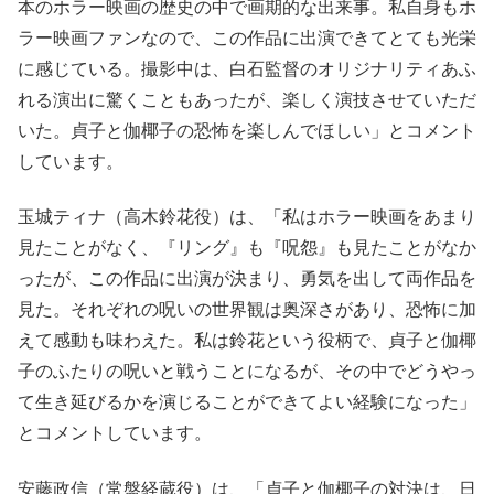
本のホラー映画の歴史の中で画期的な出来事。私自身もホ
ラー映画ファンなので、この作品に出演できてとても光栄
に感じている。撮影中は、白石監督のオリジナリティあふ
れる演出に驚くこともあったが、楽しく演技させていただ
いた。貞子と伽椰子の恐怖を楽しんでほしい」とコメント
しています。
玉城ティナ（高木鈴花役）は、「私はホラー映画をあまり
見たことがなく、『リング』も『呪怨』も見たことがなか
ったが、この作品に出演が決まり、勇気を出して両作品を
見た。それぞれの呪いの世界観は奥深さがあり、恐怖に加
えて感動も味わえた。私は鈴花という役柄で、貞子と伽椰
子のふたりの呪いと戦うことになるが、その中でどうやっ
て生き延びるかを演じることができてよい経験になった」
とコメントしています。
安藤政信（常盤経蔵役）は、「貞子と伽椰子の対決は、日