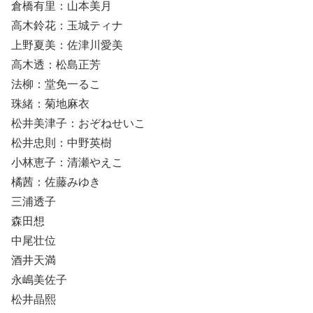
倉橋有里：山本美月
高木鈴花：玉城ティナ
上野夏美：佐津川愛美
高木透：松島正芳
法柳：堂免一るこ
珠緒：菊地麻衣
松井美津子：おぞねせいこ
松井忠則：中野英樹
小林恵子：清瀬やえこ
橘茜：佐藤みゆき
三浦透子
森田想
中尾壮位
酒井天満
永嶋美佐子
松井晶熙