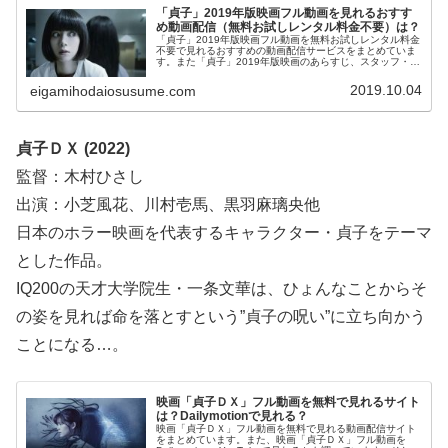
「貞子」2019年版映画フル動画を見れるおすす
め動画配信（無料お試しレンタル料金不要）は？
「貞子」2019年版映画フル動画を無料お試しレンタル料金
不要で見れるおすすめの動画配信サービスをまとめていま
す。また「貞子」2019年版映画のあらすじ、スタッフ・キ
ャスト、原作小説についてもお伝えしていますので、動画
配信サービス選びや映画本編を見る前の予備知識として役
2019.10.04
eigamihodaiosusume.com
立ててください。
貞子ＤＸ (2022)
監督：木村ひさし
出演：小芝風花、川村壱馬、黒羽麻璃央他
日本のホラー映画を代表するキャラクター・貞子をテーマ
とした作品。
IQ200の天才大学院生・一条文華は、ひょんなことからそ
の姿を見れば命を落とすという”貞子の呪い”に立ち向かう
ことになる…。
映画「貞子ＤＸ」フル動画を無料で見れるサイト
は？Dailymotionで見れる？
映画「貞子ＤＸ」フル動画を無料で見れる動画配信サイト
をまとめています。また、映画「貞子ＤＸ」フル動画を