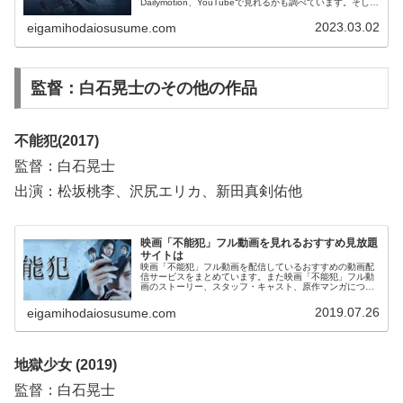
Dailymotion、YouTubeで見れるかも調べています。そし
て、映画「貞子ＤＸ」の作品情報・あらすじについてもお
伝えしていますので、動画配信サービス選びや映画本編を
2023.03.02
eigamihodaiosusume.com
見る前の予備知識として役立ててください。
監督：白石晃士のその他の作品
不能犯(2017)
監督：白石晃士
出演：松坂桃李、沢尻エリカ、新田真剣佑他
映画「不能犯」フル動画を見れるおすすめ見放題
サイトは
映画「不能犯」フル動画を配信しているおすすめの動画配
信サービスをまとめています。また映画「不能犯」フル動
画のストーリー、スタッフ・キャスト、原作マンガについ
てもお伝えしていますので、動画配信サービス選びや映画
本編を見る前の予備知識として役立ててください。
2019.07.26
eigamihodaiosusume.com
地獄少女 (2019)
監督：白石晃士