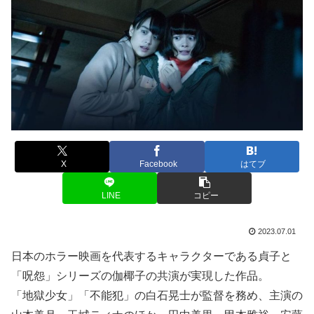
X
Facebook
はてブ
LINE
コピー
2023.07.01
日本のホラー映画を代表するキャラクターである貞子と
「呪怨」シリーズの伽椰子の共演が実現した作品。
「地獄少女」「不能犯」の白石晃士が監督を務め、主演の