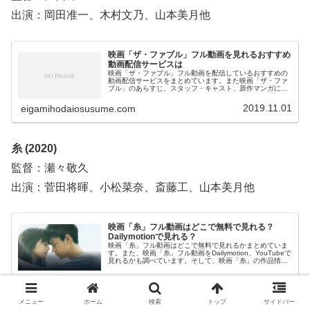
出演：岡田准一、木村文乃、山本美月他
映画「ザ・ファブル」フル動画を見れるおすすめ
動画配信サービスは
映画「ザ・ファブル」フル動画を配信しているおすすめの
動画配信サービスをまとめています。また映画「ザ・ファ
ブル」のあらすじ、スタッフ・キャスト、原作マンガにつ
いてもお伝えしていますので、動画配信サービス選びや映
画本編を見る前の予備知識として役立ててください。
2019.11.01
eigamihodaiosusume.com
糸 (2020)
監督：瀬々敬久
出演：菅田将暉、小松菜奈、斎藤工、山本美月他
映画「糸」フル動画はどこで無料で見れる？
Dailymotionで見れる？
映画「糸」フル動画はどこで無料で見れるかまとめていま
す。また、映画「糸」フル動画をDailymotion、YouTubeで
見れるかも調べています。そして、映画「糸」の作品情
報・あらすじについてもお伝えしていますので、動画配信
サービス選びや映画本編を見る前の予備知識として役立て
2023.03.23
eigamihodaiosusume.com
てください。
メニュー
ホーム
検索
トップ
サイドバー