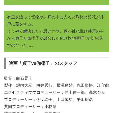
有里を追って怪物が井戸の中に入ると珠緒と鈴花が井
戸に蓋をする。
ようやく解決したと思いきや、蓋が跳ね飛び井戸の中
から貞子と伽椰子が融合した化け物”貞椰子”が姿を現
すのだった…。
映画「貞子vs伽椰子」のスタッフ
監督：白石晃士
製作：堀内大示、桜井秀行、横澤良雄、丸田順悟、江守徹
エグゼクティブプロデューサー：井上伸一郎、高木ジム
プロデューサー：今安玲子、山口敏功、平田樹彦
共同プロデューサー：小林剛