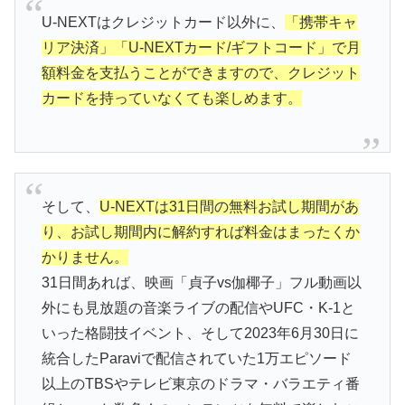
U-NEXTはクレジットカード以外に、
「携帯キャ
リア決済」「U-NEXTカード/ギフトコード」で月
額料金を支払うことができますので、クレジット
カードを持っていなくても楽しめます。
そして、
U-NEXTは31日間の無料お試し期間があ
り、お試し期間内に解約すれば料金はまったくか
かりません。
31日間あれば、映画「貞子vs伽椰子」フル動画以
外にも見放題の音楽ライブの配信やUFC・K-1と
いった格闘技イベント、そして2023年6月30日に
統合したParaviで配信されていた1万エピソード
以上のTBSやテレビ東京のドラマ・バラエティ番