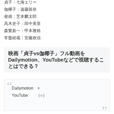
貞子：七海エリー
伽椰子：遠藤留奈
俊雄：芝本麟太郎
高木史子：田中美里
森繁新一：甲本雅裕
常盤経蔵：安藤政信
映画「貞子vs伽椰子」フル動画を
Dailymotion、YouTubeなどで視聴するこ
とはできる？
Dailymotion ×
YouTube （○）