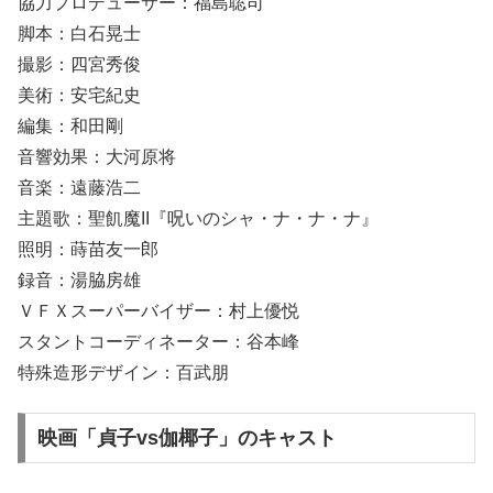
協力プロデューサー：福島聡司
脚本：白石晃士
撮影：四宮秀俊
美術：安宅紀史
編集：和田剛
音響効果：大河原将
音楽：遠藤浩二
主題歌：聖飢魔II『呪いのシャ・ナ・ナ・ナ』
照明：蒔苗友一郎
録音：湯脇房雄
ＶＦＸスーパーバイザー：村上優悦
スタントコーディネーター：谷本峰
特殊造形デザイン：百武朋
映画「貞子vs伽椰子」のキャスト