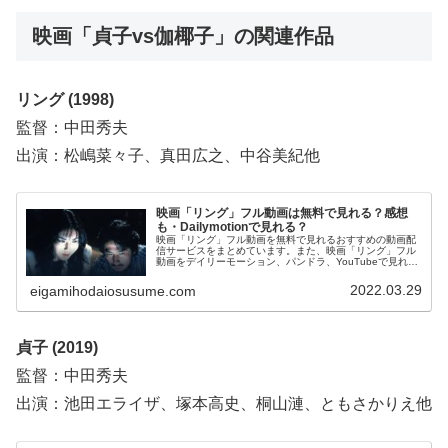
映画「貞子vs伽椰子」の関連作品
リング (1998)
監督：中田秀夫
出演：松嶋菜々子、真田広之、中谷美紀他
映画「リング」フル動画は無料で見れる？感想
も・Dailymotionで見れる？
映画「リング」フル動画を無料で見れるおすすめの動画配
信サービスをまとめています。また、映画「リング」フル
動画をデイリーモーション、パンドラ、YouTubeで見れる
かも調べています。そして、映画「リング」の作品情報・
あらすじ・感想についてもお伝えしていますので、動画配
2022.03.29
eigamihodaiosusume.com
信サービス選びや映画本編を見る前の予備知識として役立
ててください。
貞子 (2019)
監督：中田秀夫
出演：池田エライザ、塚本高史、桐山漣、ともさかりえ他