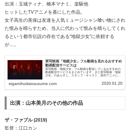
出演：玉城ティナ、橋本マナミ、楽駆他
ヒットしたTVアニメを基にした作品。
女子高生の美保は友達を人気ミュージシャン喰い物にされ
た恨みを晴らすため、当人に代わって恨みを晴らしてくれ
るという都市伝説の存在である“地獄少女”に依頼する
が…。
実写映画「地獄少女」フル動画を見れるおすすめ
動画配信サービスは
実写映画「地獄少女」フル動画を配信しているおすすめの
動画配信サービスをまとめています。また実写映画「地獄
少女」のあらすじ、スタッフ・キャスト、原作アニメにつ
いてもお伝えしていますので、動画配信サービス選びや映
画本編を見る前の予備知識として役立ててください。
2020.01.20
eigamihodaiosusume.com
出演：山本美月のその他の作品
ザ・ファブル (2019)
監督：江口カン