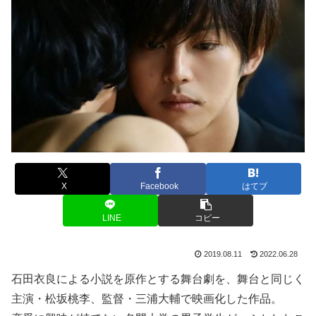
X
Facebook
はてブ
LINE
コピー
2019.08.11
2022.06.28
石田衣良による小説を原作とする舞台劇を、舞台と同じく
主演・松坂桃李、監督・三浦大輔で映画化した作品。