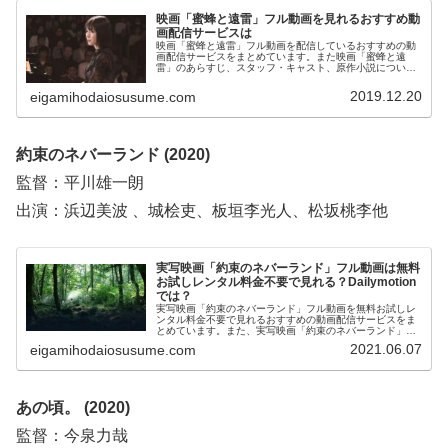
映画「蜜蜂と遠雷」フル動画を見れるおすすめ動
画配信サービスは
映画「蜜蜂と遠雷」フル動画を配信しているおすすめの動
画配信サービスをまとめています。また映画「蜜蜂と遠
雷」のあらすじ、スタッフ・キャスト、原作小説について
もお伝えしていますので、動画配信サービス選びや映画本
編を見る前の予備知識として役立ててください。
2019.12.20
eigamihodaiosusume.com
約束のネバーランド (2020)
監督：平川雄一朗
出演：浜辺美波 、城桧吏、板垣李光人、松坂桃李他
実写映画「約束のネバーランド」フル動画は無料
お試しレンタル料金不要で見れる？Dailymotion
では？
実写映画「約束のネバーランド」フル動画を無料お試しレ
ンタル料金不要で見れるおすすめの動画配信サービスをま
とめています。また、実写映画「約束のネバーランド」フ
ル動画をDailymotion、pandora、YouTubeで見れるかも調
2021.06.07
eigamihodaiosusume.com
べています。そして、実写映画「約束のネバーランド」の
作品情報、あらすじについてもお伝えしていますので、動
画配信サービス選びや映画本編を見る前の予備知識として
役立ててください。
あの頃。 (2020)
監督：今泉力哉