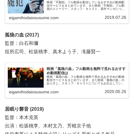
映画「不能犯」フル動画を配信しているおすすめの動画配
信サービスをまとめています。また映画「不能犯」フル動
画のストーリー、スタッフ・キャスト、原作マンガについ
てもお伝えしていますので、動画配信サービス選びや映画
本編を見る前の予備知識として役立ててください。
2019.07.26
eigamihodaiosusume.com
孤狼の血 (2017)
監督：白石和彌
役所広司、松坂桃李、真木よう子、滝藤賢一
映画「孤狼の血」フル動画を無料で見れるおすす
め動画配信は
映画「孤狼の血」フル動画を無料で見れるおすすめの動画
配信サービスをまとめています。また映画「孤狼の血」の
あらすじ、スタッフ・キャストについてもお伝えしていま
すので、動画配信サービス選びや映画本編を見る前の予備
知識として役立ててください。
2020.05.25
eigamihodaiosusume.com
居眠り磐音 (2019)
監督：本木克英
出演：松坂桃李、木村文乃、芳根京子他