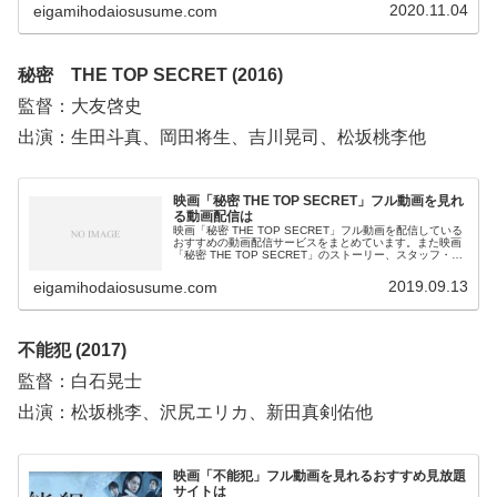
ビス選びや映画本編を見る前の予備知識として役立ててく
2020.11.04
eigamihodaiosusume.com
ださい。
秘密 THE TOP SECRET (2016)
監督：大友啓史
出演：生田斗真、岡田将生、吉川晃司、松坂桃李他
映画「秘密 THE TOP SECRET」フル動画を見れ
る動画配信は
映画「秘密 THE TOP SECRET」フル動画を配信している
おすすめの動画配信サービスをまとめています。また映画
「秘密 THE TOP SECRET」のストーリー、スタッフ・キ
ャスト、原作マンガやTVアニメについてもお伝えしていま
すので、動画配信サービス選びや映画本編を見る前の予備
2019.09.13
eigamihodaiosusume.com
知識として役立ててください。
不能犯 (2017)
監督：白石晃士
出演：松坂桃李、沢尻エリカ、新田真剣佑他
映画「不能犯」フル動画を見れるおすすめ見放題
サイトは