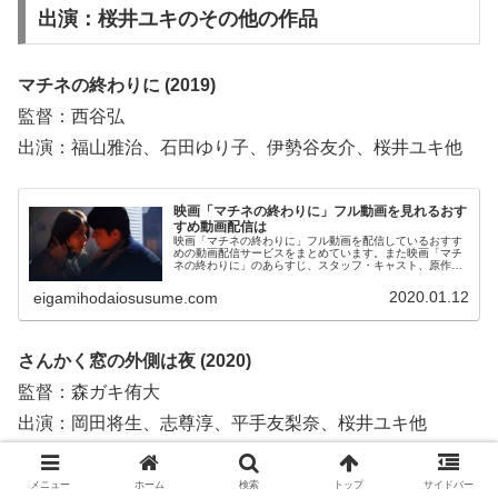
出演：桜井ユキのその他の作品
マチネの終わりに (2019)
監督：西谷弘
出演：福山雅治、石田ゆり子、伊勢谷友介、桜井ユキ他
映画「マチネの終わりに」フル動画を見れるおす
すめ動画配信は
映画「マチネの終わりに」フル動画を配信しているおすす
めの動画配信サービスをまとめています。また映画「マチ
ネの終わりに」のあらすじ、スタッフ・キャスト、原作小
説についてもお伝えしていますので、動画配信サービス選
びや映画本編を見る前の予備知識として役立ててくださ
2020.01.12
eigamihodaiosusume.com
い。
さんかく窓の外側は夜 (2020)
監督：森ガキ侑大
出演：岡田将生、志尊淳、平手友梨奈、桜井ユキ他
メニュー
ホーム
検索
トップ
サイドバー
実写映画「さんかく窓の外側は夜」フル動画は無