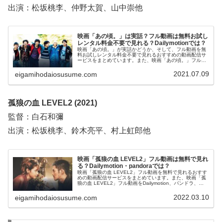
出演：松坂桃李、仲野太賀、山中崇他
映画「あの頃。」は実話？フル動画は無料お試し
レンタル料金不要で見れる？Dailymotionでは？
映画「あの頃。」が実話かどうか、そして、フル動画を無
料お試しレンタル料金不要で見れるおすすめの動画配信サ
ービスをまとめています。また、映画「あの頃。」フル動
画をDailymotion、YouTubeで見れるかも調べています。そ
のほか、映画「あの頃。」の作品情報、あらすじについて
2021.07.09
eigamihodaiosusume.com
もお伝えしていますので、動画配信サービス選びや映画本
編を見る前の予備知識として役立ててください。
孤狼の血 LEVEL2 (2021)
監督：白石和彌
出演：松坂桃李、鈴木亮平、村上虹郎他
映画「孤狼の血 LEVEL2」フル動画は無料で見れ
る？Dailymotion・pandoraでは？
映画「孤狼の血 LEVEL2」フル動画を無料で見れるおすす
めの動画配信サービスをまとめています。また、映画「孤
狼の血 LEVEL2」フル動画をDailymotion、パンドラ、
YouTubeで見れるかも調べています。そして、映画「孤狼
の血 LEVEL2」の作品情報・あらすじについてもお伝えし
2022.03.10
eigamihodaiosusume.com
ていますので、動画配信サービス選びや映画本編を見る前
の予備知識として役立ててください。