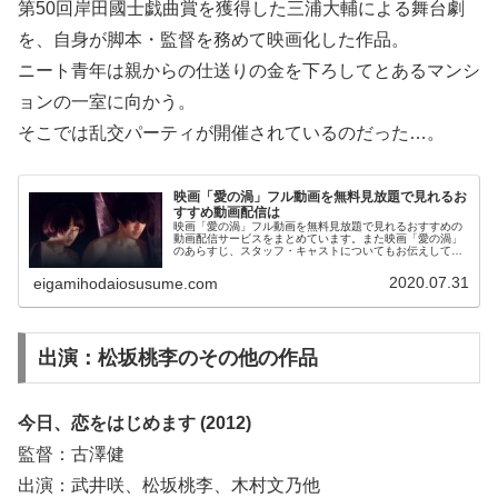
第50回岸田國士戯曲賞を獲得した三浦大輔による舞台劇
を、自身が脚本・監督を務めて映画化した作品。
ニート青年は親からの仕送りの金を下ろしてとあるマンシ
ョンの一室に向かう。
そこでは乱交パーティが開催されているのだった…。
映画「愛の渦」フル動画を無料見放題で見れるお
すすめ動画配信は
映画「愛の渦」フル動画を無料見放題で見れるおすすめの
動画配信サービスをまとめています。また映画「愛の渦」
のあらすじ、スタッフ・キャストについてもお伝えしてい
ますので、動画配信サービス選びや映画本編を見る前の予
備知識として役立ててください。
2020.07.31
eigamihodaiosusume.com
出演：松坂桃李のその他の作品
今日、恋をはじめます (2012)
監督：古澤健
出演：武井咲、松坂桃李、木村文乃他