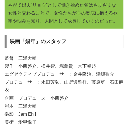
やがて娼夫”リョウ”として働き始めた領はさまざまな
女性と交わることで、女性たちが心の奥底に抱える欲
望や悩みを知り、人間として成長していくのだった。
映画「娼年」のスタッフ
監督：三浦大輔
製作：小西啓介、松井智、堀義貴、木下暢起
エグゼクティブプロデューサー：金井隆治、津嶋敬介
プロデューサー：永田芳弘、山野邊雅祥、藤原努、石田麻
衣
企画・プロデュース：小西啓介
脚本：三浦大輔
撮影：Jam Eh I
美術：愛甲悦子