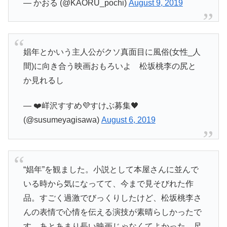
— かおる (@KAORU_pochi)
August 9, 2019
娼年とかいう主人公がクソ真面目に風俗(女性_人
間)に向き合う映画おもろいよ 松坂桃李の尻と
か見れるし
— ❤️㟄沢すすめ💜すけぶ募集🖤
(@susumeyagisawa)
August 6, 2019
“娼年”を観ました。小説として本屋さんに並んで
いる時から気になってて、今まで見そびれた作
品。すごく過激でびっくりしたけど、松坂桃李さ
んの表情で心情を伝える演技が素晴らしかったで
す。あとあまり長い映画じゃなくてよかった。尺