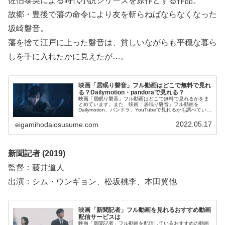
佐伯泰英による時代小説シリーズを原作とする作品。
故郷・豊後で藩の命令により友を斬らねばならなくなった
坂崎磐音。
藩を捨て江戸に上った磐音は、貧しいながらも平穏な暮ら
しを手に入れたかに見えたが…。
映画「居眠り磐音」フル動画はどこで無料で見れ
る？Dailymotion・pandoraで見れる？
映画「居眠り磐音」フル動画はどこで無料で見れるかをま
とめています。また、映画「居眠り磐音」フル動画を
Dailymotion、パンドラ、YouTubeで見れるかも調べていま
す。そして、映画「居眠り磐音」の作品情報・あらすじ・
感想についてもお伝えしていますので、動画配信サービス
2022.05.17
eigamihodaiosusume.com
選びや映画本編を見る前の予備知識として役立ててくださ
い。
新聞記者 (2019)
監督：藤井道人
出演：シム・ウンギョン、松坂桃李、本田翼他
映画「新聞記者」フル動画を見れるおすすめ動画
配信サービスは
映画「新聞記者」フル動画を配信しているおすすめの動画