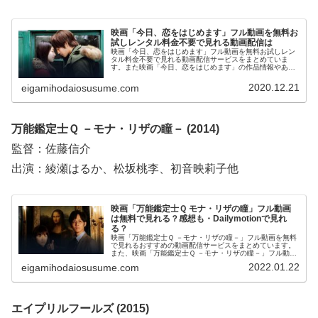
映画「今日、恋をはじめます」フル動画を無料お
試しレンタル料金不要で見れる動画配信は
映画「今日、恋をはじめます」フル動画を無料お試しレン
タル料金不要で見れる動画配信サービスをまとめていま
す。また映画「今日、恋をはじめます」の作品情報やあら
すじ、感想についてもお伝えしていますので、動画配信サ
ービス選びや映画本編を見る前の予備知識として役立てて
2020.12.21
eigamihodaiosusume.com
ください。
万能鑑定士Ｑ －モナ・リザの瞳－ (2014)
監督：佐藤信介
出演：綾瀬はるか、松坂桃李、初音映莉子他
映画「万能鑑定士Ｑ モナ・リザの瞳」フル動画
は無料で見れる？感想も・Dailymotionで見れ
る？
映画「万能鑑定士Ｑ －モナ・リザの瞳－」フル動画を無料
で見れるおすすめの動画配信サービスをまとめています。
また、映画「万能鑑定士Ｑ －モナ・リザの瞳－」フル動画
をDailymotion、パンドラ、YouTubeで見れるかも調べてい
2022.01.22
eigamihodaiosusume.com
ます。そして、映画「万能鑑定士Ｑ －モナ・リザの瞳－」
作品情報・あらすじ・感想についてもお伝えしていますの
で、動画配信サービス選びや映画本編を見る前の予備知識
として役立ててください。
エイプリルフールズ (2015)