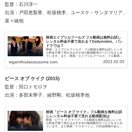
監督：石川淳一
出演：戸田恵梨香、松坂桃李、ユースケ・サンタマリア、
菜々緒他
映画エイプリルフールズ フル動画は無料お試し
レンタル料金不要で見れる？Dailymotion、パン
ドラでは？
映画「エイプリルフールズ」フル動画を無料お試しレンタ
ル料金不要で見れるおすすめの動画配信サービスをまとめ
ています。また、映画「エイプリルフールズ」フル動画を
Dailymotion、パンドラ、YouTubeで見れるかも調べていま
2021.02.03
eigamihodaiosusume.com
す。そして、映画「エイプリルフールズ」の作品情報やあ
らすじ、感想についてもお伝えしていますので、動画配信
サービス選びや映画本編を見る前の予備知識として役立て
てください。
ピース オブ ケイク (2015)
監督：田口トモロヲ
出演：多部未華子、綾野剛、松坂桃李他
映画「ピース オブ ケイク」フル動画を無料お試
しレンタル料金不要で見れる動画配信は
映画「ピース オブ ケイク」フル動画を無料お試しレンタ
ル料金不要で見れるおすすめの動画配信サービスをまとめ
ています。また映画「ナラタージュ」の作品情報やあらす
じ、感想についてもお伝えしていますので、動画配信サー