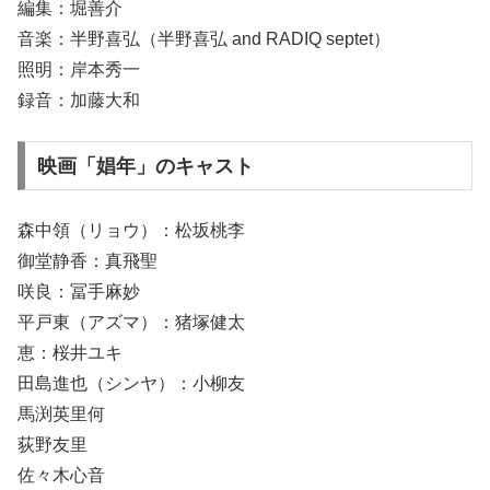
編集：堀善介
音楽：半野喜弘（半野喜弘 and RADIQ septet）
照明：岸本秀一
録音：加藤大和
映画「娼年」のキャスト
森中領（リョウ）：松坂桃李
御堂静香：真飛聖
咲良：冨手麻妙
平戸東（アズマ）：猪塚健太
恵：桜井ユキ
田島進也（シンヤ）：小柳友
馬渕英里何
荻野友里
佐々木心音