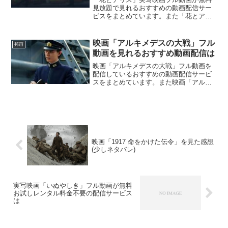
見放題で見れるおすすめの動画配信サー
ビスをまとめています。また「花とアリ
ス」実写映画のあらすじ、スタッフ・キ
ャストについてもお伝えしていますの
で、動画配信サービス選びや映画本編を
映画「アルキメデスの大戦」フル
邦画
見る前の予備知識として役立ててくださ
動画を見れるおすすめ動画配信は
い。
映画「アルキメデスの大戦」フル動画を
配信しているおすすめの動画配信サービ
スをまとめています。また映画「アルキ
メデスの大戦」のあらすじ、スタッフ・
キャスト、原作マンガについてもお伝え
していますので、動画配信サービス選び
や映画本編を見る前の予備知識として役
立ててください。
映画「1917 命をかけた伝令」を見た感想
(少しネタバレ)
実写映画「いぬやしき」フル動画が無料
お試しレンタル料金不要の配信サービス
は