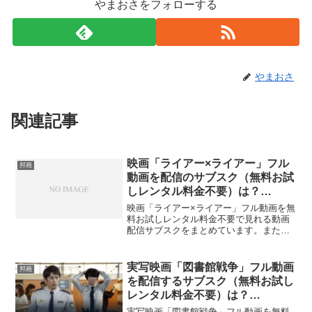
やまおさをフォローする
やまおさ
関連記事
映画「ライアー×ライアー」フル
邦画
動画を配信のサブスク（無料お試
しレンタル料金不要）は？
Dailymotionで見れる？
映画「ライアー×ライアー」フル動画を無
料お試しレンタル料金不要で見れる動画
配信サブスクをまとめています。また、
映画「ライアー×ライアー」フル動画を
Dailymotion、YouTubeで見れるかも調べ
ています。そして、映画「ライアー×ライ
実写映画「図書館戦争」フル動画
邦画
アー」の作品情報・あらすじについても
を配信するサブスク（無料お試し
お伝えしていますので、動画配信サービ
レンタル料金不要）は？
ス選びや映画本編を見る前の予備知識と
Dailymotionで見れる？
して役立ててください。
実写映画「図書館戦争」フル動画を無料