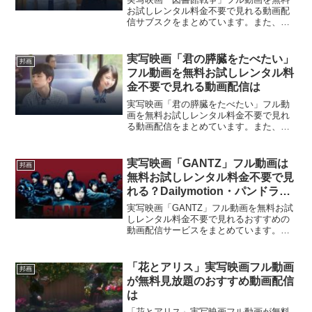
お試しレンタル料金不要で見れる動画配
信サブスクをまとめています。また、実
写映画「図書館戦争」フル動画を
Dailymotion、YouTubeで見れるかも調べ
ています。そして、実写映画「図書館戦
実写映画「君の膵臓をたべたい」
邦画
争」の作品情報・あらすじについてもお
フル動画を無料お試しレンタル料
伝えしていますので、動画配信サービス
金不要で見れる動画配信は
選びや映画本編を見る前の予備知識とし
て役立ててください。
実写映画「君の膵臓をたべたい」フル動
画を無料お試しレンタル料金不要で見れ
る動画配信をまとめています。また、実
写映画「君の膵臓をたべたい」フル動画
をDailymotion、YouTubeで見れるかも調
べています。そして、実写映画「君の膵
実写映画「GANTZ」フル動画は
邦画
臓をたべたい」の作品情報・あらすじに
無料お試しレンタル料金不要で見
ついてもお伝えしていますので、動画配
れる？Dailymotion・パンドラで
信サービス選びや映画本編を見る前の予
は？
備知識として役立ててください。
実写映画「GANTZ」フル動画を無料お試
しレンタル料金不要で見れるおすすめの
動画配信サービスをまとめています。ま
た、実写映画「GANTZ」フル動画を
Dailymotion、パンドラ、YouTubeで見れ
るかも調べています。そして、実写映画
「花とアリス」実写映画フル動画
邦画
「GANTZ」の作品情報、あらすじ、感想
が無料見放題のおすすめ動画配信
についてもお伝えしていますので、動画
は
配信サービス選びや映画本編を見る前の
予備知識として役立ててください。
「花とアリス」実写映画フル動画が無料