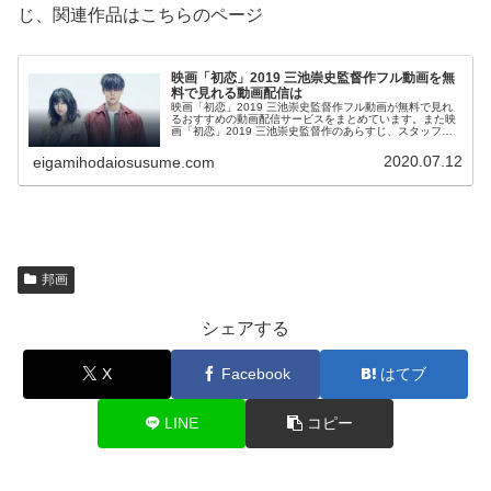
じ、関連作品はこちらのページ
映画「初恋」2019 三池崇史監督作フル動画を無
料で見れる動画配信は
映画「初恋」2019 三池崇史監督作フル動画が無料で見れ
るおすすめの動画配信サービスをまとめています。また映
画「初恋」2019 三池崇史監督作のあらすじ、スタッフ・
キャストについてもお伝えしていますので、動画配信サー
ビス選びや映画本編を見る前の予備知識として役立ててく
2020.07.12
eigamihodaiosusume.com
ださい。
邦画
シェアする
X
Facebook
はてブ
LINE
コピー