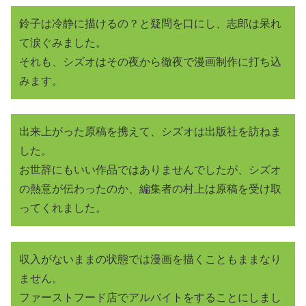
鈴子は冷静に描けるの？と疑問を口にし、志郎は呆れ
て涙ぐみました。
それも、シズオはその夜から徹夜で漫画制作に打ち込
みます。
出来上がった原稿を携えて、シズオは出版社を訪ねま
した。
お世辞にもいい作品ではありませんでしたが、シズオ
の熱意が伝わったのか、編集者の村上は原稿を受け取
ってくれました。
収入がないままの状態では漫画を描くこともままなり
ません。
ファーストフード店でアルバイトをすることにしまし