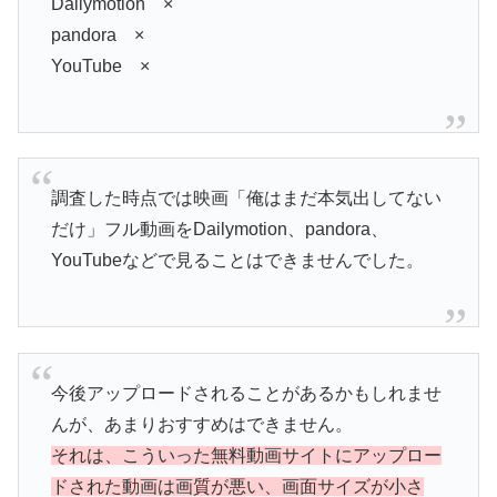
Dailymotion ×
pandora ×
YouTube ×
調査した時点では映画「俺はまだ本気出してない
だけ」フル動画をDailymotion、pandora、
YouTubeなどで見ることはできませんでした。
今後アップロードされることがあるかもしれませ
んが、あまりおすすめはできません。
それは、こういった無料動画サイトにアップロー
ドされた動画は画質が悪い、画面サイズが小さ