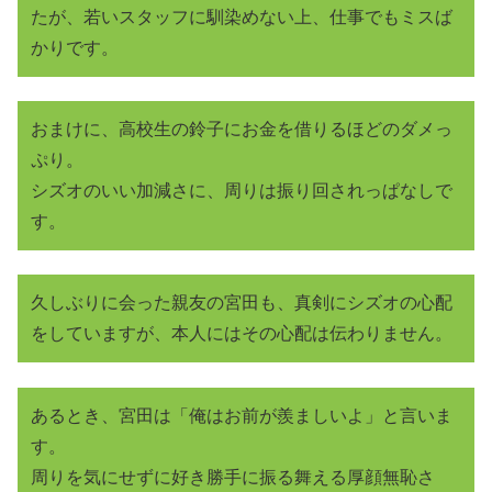
たが、若いスタッフに馴染めない上、仕事でもミスば
かりです。
おまけに、高校生の鈴子にお金を借りるほどのダメっ
ぷり。
シズオのいい加減さに、周りは振り回されっぱなしで
す。
久しぶりに会った親友の宮田も、真剣にシズオの心配
をしていますが、本人にはその心配は伝わりません。
あるとき、宮田は「俺はお前が羨ましいよ」と言いま
す。
周りを気にせずに好き勝手に振る舞える厚顔無恥さ