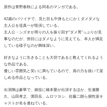
原作は青野春秋による同名のマンガである。
42歳のバツイチで、見た目も中身もとにかくダメダメな
主人公を堤真一が怪演している。
主人公・シズオが周りの人を振り回す”ダメ男”っぷりが見
事なのだが、傍目にはダメなように見えても、本人が満足
している様子なのが興味深い。
好きなように生きることも大切であると教えてくれるよう
な作品である。
優しい雰囲気と笑いに満ちているので、肩の力を抜いて楽
しめる作品となっている。
出演陣は豪華で、娘役に橋本愛が出演するほか、生瀬勝
久、山田孝之、濱田岳、ムロツヨシ、佐藤二朗ら個性派キ
ャストが名を連ねている。