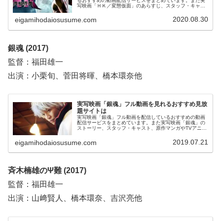
るおすすめの動画配信サービスをまとめています。また実
写映画「ＨＫ／変態仮面」のあらすじ、スタッフ・キャス
トについてもお伝えしていますので、動画配信サービス選
びや映画本編を見る前の予備知識として役立ててくださ
2020.08.30
eigamihodaiosusume.com
い。
銀魂 (2017)
監督：福田雄一
出演：小栗旬、菅田将暉、橋本環奈他
実写映画「銀魂」フル動画を見れるおすすめ見放
題サイトは
実写映画「銀魂」フル動画を配信しているおすすめの動画
配信サービスをまとめています。また実写映画「銀魂」の
ストーリー、スタッフ・キャスト、原作マンガやTVアニメ
についてもお伝えしていますので、動画配信サービス選び
や映画本編を見る前の予備知識として役立ててください。
2019.07.21
eigamihodaiosusume.com
斉木楠雄のΨ難 (2017)
監督：福田雄一
出演：山﨑賢人、橋本環奈、吉沢亮他