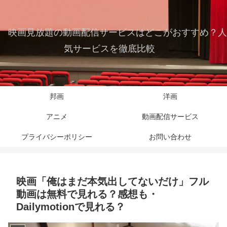
映画見放題の動画配信サービスはどこがおすすめ？人
気サービスを徹底比較
邦画
洋画
アニメ
動画配信サービス
プライバシーポリシー
お問い合わせ
映画「俺はまだ本気出してないだけ」フル
動画は無料で見れる？感想も・
Dailymotionで見れる？