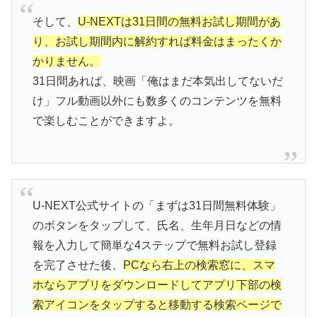
そして、
U-NEXTは31日間の無料お試し期間があ
り、お試し期間内に解約すれば料金はまったくか
かりません。
31日間あれば、映画「俺はまだ本気出してないだ
け」フル動画以外にも数多くのコンテンツを無料
で楽しむことができますよ。
U-NEXT公式サイトの「まずは31日間無料体験」
のボタンをタップして、氏名、生年月日などの情
報を入力して簡単な4ステップで無料お試し登録
を完了させた後、
PCなら右上の検索窓に、スマ
ホならアプリをダウンロードしてアプリ下部の検
索アイコンをタップすると移動する検索ページで