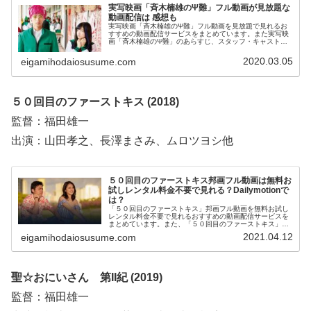
実写映画「斉木楠雄のΨ難」フル動画が見放題な
動画配信は 感想も
実写映画「斉木楠雄のΨ難」フル動画を見放題で見れるお
すすめの動画配信サービスをまとめています。また実写映
画「斉木楠雄のΨ難」のあらすじ、スタッフ・キャスト、
映画を見た感想についてもお伝えしていますので、動画配
信サービス選びや映画本編を見る前の予備知識として役立
2020.03.05
eigamihodaiosusume.com
ててください。
５０回目のファーストキス (2018)
監督：福田雄一
出演：山田孝之、長澤まさみ、ムロツヨシ他
５０回目のファーストキス邦画フル動画は無料お
試しレンタル料金不要で見れる？Dailymotionで
は？
「５０回目のファーストキス」邦画フル動画を無料お試し
レンタル料金不要で見れるおすすめの動画配信サービスを
まとめています。また、「５０回目のファーストキス」邦
画フル動画をDailymotion、パンドラ、YouTubeで見れるか
2021.04.12
eigamihodaiosusume.com
も調べています。そして、「５０回目のファーストキス」
邦画の作品情報やあらすじについてもお伝えしていますの
で、動画配信サービス選びや映画本編を見る前の予備知識
として役立ててください。
聖☆おにいさん 第II紀 (2019)
監督：福田雄一