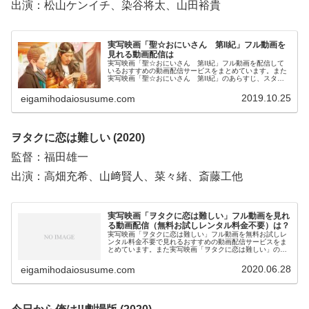
出演：松山ケンイチ、染谷将太、山田裕貴
実写映画「聖☆おにいさん 第II紀」フル動画を
見れる動画配信は
実写映画「聖☆おにいさん 第II紀」フル動画を配信して
いるおすすめの動画配信サービスをまとめています。また
実写映画「聖☆おにいさん 第II紀」のあらすじ、スタッ
フ・キャスト、原作マンガ、アニメについてもお伝えして
いますので、動画配信サービス選びや映画本編を見る前の
2019.10.25
eigamihodaiosusume.com
予備知識として役立ててください。
ヲタクに恋は難しい (2020)
監督：福田雄一
出演：高畑充希、山﨑賢人、菜々緒、斎藤工他
実写映画「ヲタクに恋は難しい」フル動画を見れ
る動画配信（無料お試しレンタル料金不要）は？
実写映画「ヲタクに恋は難しい」フル動画を無料お試しレ
ンタル料金不要で見れるおすすめの動画配信サービスをま
とめています。また実写映画「ヲタクに恋は難しい」のあ
らすじ、スタッフ・キャストについてもお伝えしています
ので、動画配信サービス選びや映画本編を見る前の予備知
2020.06.28
eigamihodaiosusume.com
識として役立ててください。