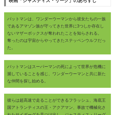
映画「ジャスティス・リーグ」のあらすじ
バットマンは、ワンダーウーマンから彼女たちの一族
であるアマゾン族が守ってきた世界に3つしか存在し
ないマザーボックスが奪われたことを知らされる。
奪ったのは宇宙からやってきたステッペンウルフだっ
た。
バットマンはスーパーマンの死によって世界が危機に
瀕していることを感じ、ワンダーウーマンと共に新た
な仲間を探し始める。
彼らは超高速で走ることができるフラッシュ、海底王
国アトランティスの王・アクアマン、事故で機械化さ
れたサイボーグを見つけ出し、ジャスティス・リーグ