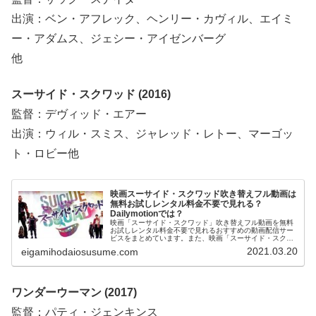
出演：ベン・アフレック、ヘンリー・カヴィル、エイミ
ー・アダムス、ジェシー・アイゼンバーグ
他
スーサイド・スクワッド (2016)
監督：デヴィッド・エアー
出演：ウィル・スミス、ジャレッド・レトー、マーゴッ
ト・ロビー他
映画スーサイド・スクワッド吹き替えフル動画は
無料お試しレンタル料金不要で見れる？
Dailymotionでは？
映画「スーサイド・スクワッド」吹き替えフル動画を無料
お試しレンタル料金不要で見れるおすすめの動画配信サー
ビスをまとめています。また、映画「スーサイド・スクワ
ッド」フル動画をDailymotion、YouTubeで見れるかも調べ
2021.03.20
eigamihodaiosusume.com
ています。そして、映画「スーサイド・スクワッド」の作
品情報やあらすじについてもお伝えしていますので、動画
配信サービス選びや映画本編を見る前の予備知識として役
立ててください。
ワンダーウーマン (2017)
監督：パティ・ジェンキンス