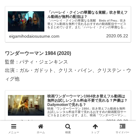
「ハーレイ・クインの華麗なる覚醒」吹き替えフ
ル動画が無料の配信は？
「ハーレイ・クインの華麗なる覚醒 Birds of Prey」吹き
替えフル動画を無料で見れるおすすめの動画配信サービス
をまとめています。また「ハーレイ・クインの華麗なる覚
醒」のあらすじ、スタッフ・キャストについてもお伝えし
ていますので、動画配信サービス選びや映画本編を見る前
2020.05.22
eigamihodaiosusume.com
の予備知識として役立ててください。
ワンダーウーマン 1984 (2020)
監督：パティ・ジェンキンス
出演：ガル・ガドット、クリス・パイン、クリステン・ウ
ィグ他
映画ワンダーウーマン1984吹き替えフル動画は
無料お試しレンタル料金不要で見れる？声優は？
Dailymotionで見れる？
映画「ワンダーウーマン 1984」吹き替えフル動画を無料
お試しレンタル料金不要で見れるおすすめの動画配信サー
ビスをまとめています。また、映画「ワンダーウーマン
1984」吹き替え版の声優、そしてフル動画を
2021.09.30
eigamihodaiosusume.com
Dailymotion、YouTubeで見れるかも調べています。また、
映画「ワンダーウーマン 1984」の作品情報・あらすじに
ついてもお伝えしていますので、動画配信サービス選びや
映画本編を見る前の予備知識として役立ててください。
メニュー
ホーム
検索
トップ
サイドバー