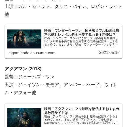
出演：ガル・ガドット、クリス・パイン、ロビン・ライト
他
映画「ワンダーウーマン」吹き替えフル動画は無
料お試しレンタル料金不要で見れる？声優は？
映画「ワンダーウーマン」吹き替えフル動画を無料お試し
レンタル料金不要で見れるおすすめの動画配信サービスを
まとめています。また、映画「ワンダーウーマン」吹き替
え版の声優、そしてフル動画をDailymotion、パンドラ、
YouTubeで見れるかも調べています。そして、映画「ワン
2021.05.16
eigamihodaiosusume.com
ダーウーマン」の作品情報・あらすじについてもお伝えし
ていますので、動画配信サービス選びや映画本編を見る前
の予備知識として役立ててください。
アクアマン (2018)
監督：ジェームズ・ワン
出演：ジェイソン・モモア、アンバー・ハード、ウィレ
ム・デフォー他
映画「アクアマン」フル動画を配信するおすすめ
見放題サイトは
映画「アクアマン」フル動画を見れる動画配信サイトをま
とめています。また、映画「アクアマン」フル動画を
Dailymotion、パンドラ、YouTubeで見れるかも調べていま
す。そして、映画「アクアマン」の作品情報・あらすじ・