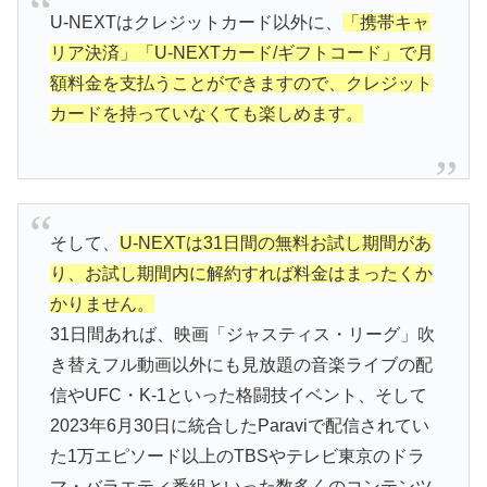
U-NEXTはクレジットカード以外に、
「携帯キャ
リア決済」「U-NEXTカード/ギフトコード」で月
額料金を支払うことができますので、クレジット
カードを持っていなくても楽しめます。
そして、
U-NEXTは31日間の無料お試し期間があ
り、お試し期間内に解約すれば料金はまったくか
かりません。
31日間あれば、映画「ジャスティス・リーグ」吹
き替えフル動画以外にも見放題の音楽ライブの配
信やUFC・K-1といった格闘技イベント、そして
2023年6月30日に統合したParaviで配信されてい
た1万エピソード以上のTBSやテレビ東京のドラ
マ・バラエティ番組といった数多くのコンテンツ