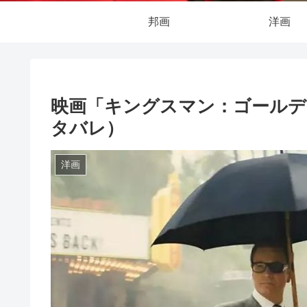
邦画
洋画
映画「キングスマン：ゴールデ
タバレ）
洋画