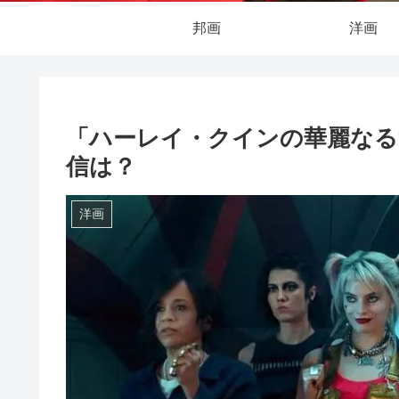
邦画
洋画
「ハーレイ・クインの華麗なる
信は？
洋画